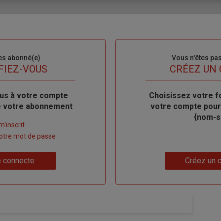
es abonné(e)
Sous-
Vous n'êtes pa
titre
FIEZ-VOUS
TITRE
CRÉEZ UN
us à votre compte
Body
Choisissez votre f
de votre abonnement
votre compte pour
{nom-si
m'inscrit
 votre mot de passe
Lien
 connecte
Créez un 