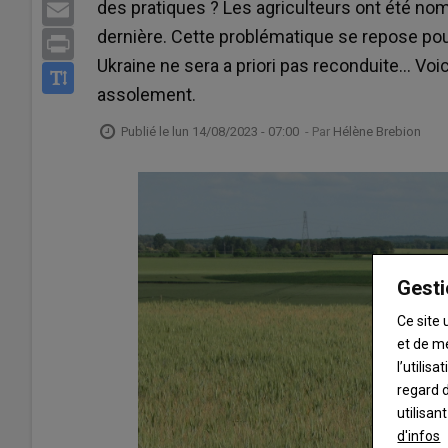
des pratiques ? Les agriculteurs ont été no
Email
dernière. Cette problématique se repose pour
Print
Ukraine ne sera a priori pas reconduite… Voi
assolement.
Publié le
lun 14/08/2023 - 07:00
- Par
Hélène Brebion
Gesti
Ce site 
et de m
l’utilis
regard d
utilisan
d'infos