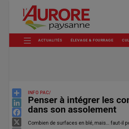
Aller
au
contenu
principal
ACTUALITÉS
ÉLEVAGE & FOURRAGE
CUL
Share
INFO PAC/
Penser à intégrer les co
LinkedIn
dans son assolement
Facebook
X
Combien de surfaces en blé, maïs… faut-il po