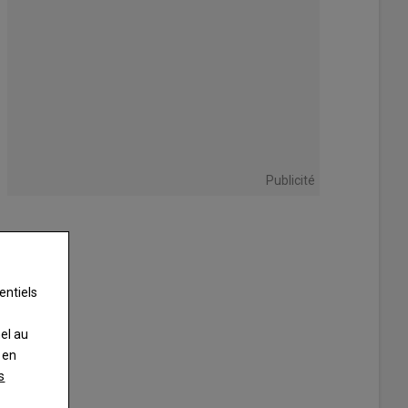
Publicité
entiels
nel au
 en
s