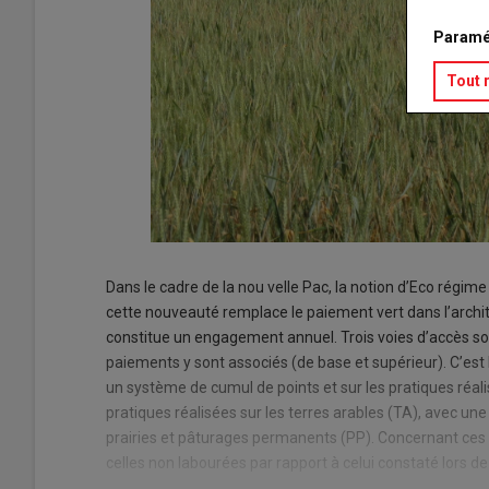
Paramé
Tout 
Dans le cadre de la nou velle Pac, la notion d’Eco régim
cette nouveauté remplace le paiement vert dans l’architec
constitue un engagement annuel. Trois voies d’accès so
paiements y sont associés (de base et supérieur). C’est l
un système de cumul de points et sur les pratiques réalis
pratiques réalisées sur les terres arables (TA), avec une
prairies et pâturages permanents (PP). Concernant ces
celles non labourées par rapport à celui constaté lors 