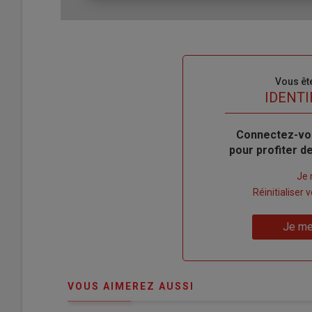
Sous-
Vous êt
titre
TITRE
IDENTI
Body
Connectez-vo
pour profiter 
Lien
Je 
"Créer
Lien
Réinitialiser
un
"Réinitialiser
Lien
nouveau
votre
Je me
"Je
compte"
mot
me
de
connecte"
passe"
VOUS AIMEREZ AUSSI