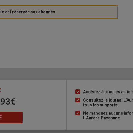
E
Accédez à tous les articl
Liste
 93€
à
Consultez le journal L'A
tous les supports
puce
Ne manquez aucune inform
E
L'Aurore Paysanne