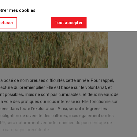
trer mes cookies
refuser
Tout accepter
e a posé de nom breuses difficultés cette année. Pour rappel,
ture du premier pilier. Elle est basée sur le volontariat, et
nt possibles, mais ne sont pas cumulables, et deux niveaux de
a voie des pratiques qui nous intéresse ici. Elle fonctionne sur
ées dans toute l’exploitation. Ainsi, seront intégrées les
 obligation de diversité des cultures, mais également sur les
 PP, sera notamment vérifié le maintien du pourcentage de
de la campagne précédente.