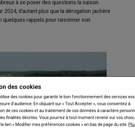
mbreux à se poser des questions la saison
 2024, d’autant plus que la dérogation jachère
ci quelques rappels pour raisonner son
on des cookies
utilise des cookies pour garantir le bon fonctionnement des services ess
esure d’audience. En cliquant sur « Tout Accepter », vous consentez à
ation de ces cookies et au traitement de vos données à caractère person
es finalités décrites. Vous pourrez à tout moment revenir sur vos choix,
t le lien « Modifier mes préférences cookies » en bas de page du site.
Plu