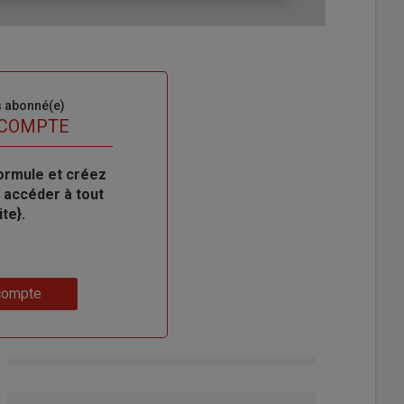
s abonné(e)
 COMPTE
ormule et créez
 accéder à tout
te}.
compte