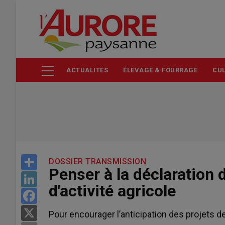
Aller
au
contenu
principal
ACTUALITÉS
ÉLEVAGE & FOURRAGE
CUL
Share
DOSSIER TRANSMISSION
Penser à la déclaration 
LinkedIn
d'activité agricole
Facebook
X
Pour encourager l’anticipation des projets d