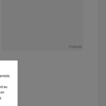
Publicité
entiels
nel au
 en
s