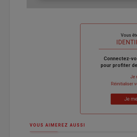
Sous-
Vous êt
titre
TITRE
IDENTI
Body
Connectez-vo
pour profiter 
Lien
Je 
"Créer
Lien
Réinitialiser
un
"Réinitialiser
Lien
nouveau
votre
Je me
"Je
compte"
mot
me
de
connecte"
passe"
VOUS AIMEREZ AUSSI