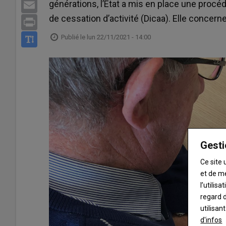
générations, l’Etat a mis en place une procé
Email
de cessation d’activité (Dicaa). Elle concern
Print
Publié le
lun 22/11/2021 - 14:00
Gesti
Ce site 
et de m
l’utilis
regard d
utilisan
d'infos