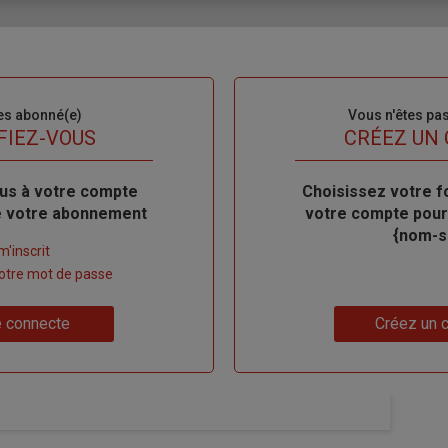
es abonné(e)
Sous-
Vous n'êtes pa
titre
FIEZ-VOUS
TITRE
CRÉEZ UN
us à votre compte
Body
Choisissez votre f
de votre abonnement
votre compte pour
{nom-si
m'inscrit
 votre mot de passe
Lien
 connecte
Créez un 