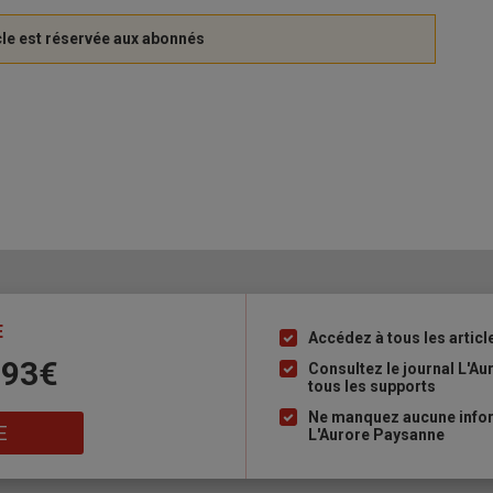
E
Accédez à tous les articl
Liste
 93€
à
Consultez le journal L'A
tous les supports
puce
Ne manquez aucune inform
E
L'Aurore Paysanne