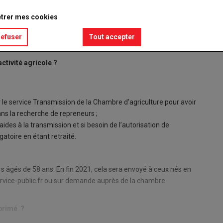
trer mes cookies
refuser
Tout accepter
activité agricole ?
e service Transmission de la Chambre d’agriculture pour avoir
ns la recherche de repreneurs ;
ides à la transmission et si besoin de l’autorisation de
gatoire en étant retraité.
s âgés de 58 ans. En fin 2021, cela sera envoyé à ceux nés en
service-public.fr ou sur demande auprès de la chambre
primé ?