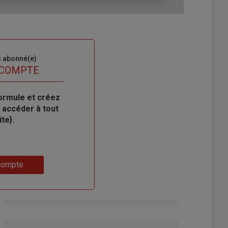
s abonné(e)
 COMPTE
ormule et créez
 accéder à tout
te}.
compte