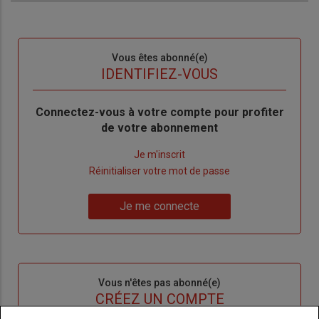
Sous-
Vous êtes abonné(e)
titre
TITRE
IDENTIFIEZ-VOUS
Body
Connectez-vous à votre compte pour profiter
de votre abonnement
Lien
Je m'inscrit
"Créer
Lien
Réinitialiser votre mot de passe
un
"Réinitialiser
Lien
nouveau
votre
Je me connecte
"Je
compte"
mot
me
de
connecte"
passe"
Sous-
Vous n'êtes pas abonné(e)
titre
TITRE
CRÉEZ UN COMPTE