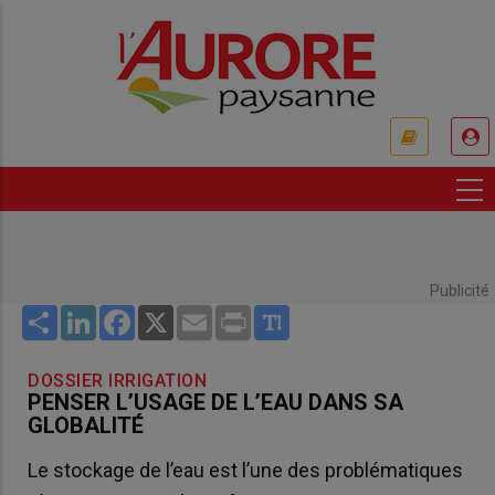
Aller
au
contenu
principal
USER
ACCOUNT
MENU
Publicité
Share
LinkedIn
Facebook
X
Email
Print
DOSSIER IRRIGATION
PENSER L’USAGE DE L’EAU DANS SA
GLOBALITÉ
Le stockage de l’eau est l’une des problématiques