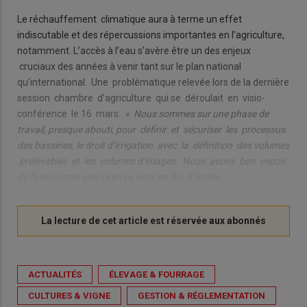
Le réchauffement climatique aura à terme un effet
indiscutable et des répercussions importantes en l’agriculture,
notamment. L’accès à l’eau s’avère être un des enjeux
cruciaux des années à venir tant sur le plan national
qu’international. Une problématique relevée lors de la dernière
session chambre d’agriculture qui se déroulait en visio-
conférence le 16 mars.
« Nous sommes sur une phase de
travail, presque abouti, pour définir et sécuriser les processus
des bassines, le droit d’irrigation avec la définition des volumes
prélevables et les volumes d’étiages. Nous avons bon espoir
de faire passer une loi en ce sens en fin d’année.
ACTUALITÉS
ÉLEVAGE & FOURRAGE
CULTURES & VIGNE
GESTION & RÉGLEMENTATION