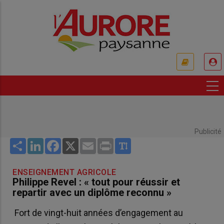
Aller
au
contenu
principal
USER
ACCOUNT
MENU
Publicité
Share
LinkedIn
Facebook
X
Email
Print
ENSEIGNEMENT AGRICOLE
Philippe Revel : « tout pour réussir et
repartir avec un diplôme reconnu »
Fort de vingt-huit années d’engagement au