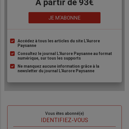
Body
A partir de 93€
Lien
JE M'ABONNE
Accédez à tous les articles du site L'Aurore
Liste
Paysanne
à
Consultez le journal L'Aurore Paysanne au format
puce
numérique, sur tous les supports
Ne manquez aucune information grâce à la
newsletter du journal L'Aurore Paysanne
Sous-
Vous êtes abonné(e)
titre
TITRE
IDENTIFIEZ-VOUS