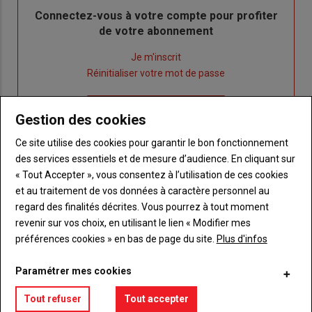
Body
Connectez-vous à votre compte pour profiter
de votre abonnement
Lien
Je m'inscrit
"Créer
Lien
Réinitialiser votre mot de passe
un
"Réinitialiser
Lien
nouveau
votre
Je me connecte
Gestion des cookies
"Je
compte"
mot
me
de
Ce site utilise des cookies pour garantir le bon fonctionnement
connecte"
passe"
des services essentiels et de mesure d’audience. En cliquant sur
« Tout Accepter », vous consentez à l’utilisation de ces cookies
Sous-
Vous n'êtes pas abonné(e)
et au traitement de vos données à caractère personnel au
titre
TITRE
CRÉEZ UN COMPTE
regard des finalités décrites. Vous pourrez à tout moment
revenir sur vos choix, en utilisant le lien « Modifier mes
Body
Choisissez votre formule et créez votre
préférences cookies » en bas de page du site.
Plus d'infos
compte pour accéder à tout {nom-site}.
Paramétrer mes cookies
Lien
Créez un compte
Tout refuser
Tout accepter