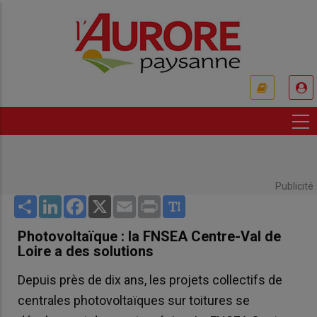
Aller
au
contenu
principal
USER
ACCOUNT
MENU
Publicité
Share
LinkedIn
Facebook
X
Email
Print
Photovoltaïque : la FNSEA Centre-Val de
Loire a des solutions
Depuis près de dix ans, les projets collectifs de
centrales photovoltaïques sur toitures se