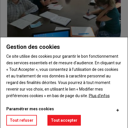
Gestion des cookies
Concilier activité agricole et production
photovoltaïque
Ce site utilise des cookies pour garantir le bon fonctionnement
des services essentiels et de mesure d’audience. En cliquant sur
15 septembre 2020
Plusieurs agriculteurs prêts à se lancer dans un projet collectif
« Tout Accepter », vous consentez à l’utilisation de ces cookies
de bâtiments photovoltaïques se sont déjà…
et au traitement de vos données à caractère personnel au
regard des finalités décrites. Vous pourrez à tout moment
revenir sur vos choix, en utilisant le lien « Modifier mes
préférences cookies » en bas de page du site.
Plus d'infos
Paramétrer mes cookies
Tout refuser
Tout accepter