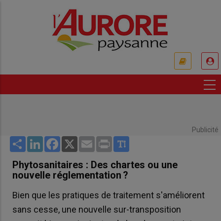
Aller
au
contenu
principal
USER
ACCOUNT
MENU
Publicité
Share
LinkedIn
Facebook
X
Email
Print
Phytosanitaires : Des chartes ou une
nouvelle réglementation ?
Bien que les pratiques de traitement s'améliorent
sans cesse, une nouvelle sur-transposition