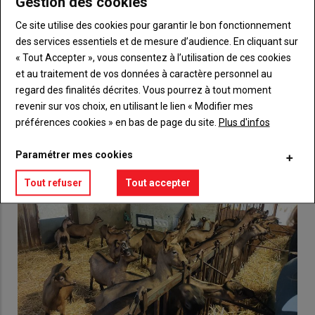
Gestion des cookies
Body
Choisissez votre formule et créez votre
compte pour accéder à tout {nom-site}.
Ce site utilise des cookies pour garantir le bon fonctionnement
des services essentiels et de mesure d’audience. En cliquant sur
Lien
Créez un compte
« Tout Accepter », vous consentez à l’utilisation de ces cookies
et au traitement de vos données à caractère personnel au
regard des finalités décrites. Vous pourrez à tout moment
VOUS AIMEREZ AUSSI
revenir sur vos choix, en utilisant le lien « Modifier mes
préférences cookies » en bas de page du site.
Plus d'infos
Paramétrer mes cookies
Tout refuser
Tout accepter