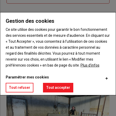
me
de
connecte"
passe"
Gestion des cookies
Sous-
Vous n'êtes pas abonné(e)
titre
TITRE
CRÉEZ UN COMPTE
Ce site utilise des cookies pour garantir le bon fonctionnement
des services essentiels et de mesure d’audience. En cliquant sur
Body
Choisissez votre formule et créez votre
« Tout Accepter », vous consentez à l’utilisation de ces cookies
compte pour accéder à tout {nom-site}.
et au traitement de vos données à caractère personnel au
regard des finalités décrites. Vous pourrez à tout moment
Lien
Créez un compte
revenir sur vos choix, en utilisant le lien « Modifier mes
préférences cookies » en bas de page du site.
Plus d'infos
Paramétrer mes cookies
VOUS AIMEREZ AUSSI
Tout refuser
Tout accepter