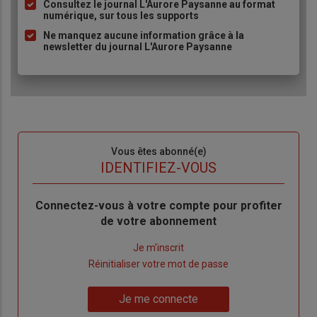
Consultez le journal L'Aurore Paysanne au format
puce
numérique, sur tous les supports
Ne manquez aucune information grâce à la
newsletter du journal L'Aurore Paysanne
Sous-
Vous êtes abonné(e)
titre
TITRE
IDENTIFIEZ-VOUS
Body
Connectez-vous à votre compte pour profiter
de votre abonnement
Lien
Je m'inscrit
"Créer
Lien
Réinitialiser votre mot de passe
un
"Réinitialiser
Lien
nouveau
votre
Je me connecte
"Je
compte"
mot