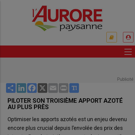
Aller
au
contenu
principal
USER
ACCOUNT
MENU
Publicité
Share
LinkedIn
Facebook
X
Email
Print
PILOTER SON TROISIÈME APPORT AZOTÉ
AU PLUS PRÈS
Optimiser les apports azotés est un enjeu devenu
encore plus crucial depuis l’envolée des prix des