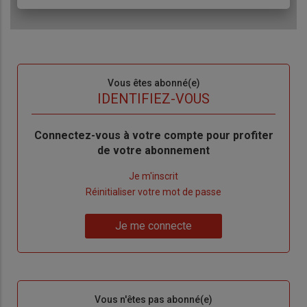
Sous-
Vous êtes abonné(e)
titre
TITRE
IDENTIFIEZ-VOUS
Body
Connectez-vous à votre compte pour profiter
de votre abonnement
Lien
Je m'inscrit
"Créer
Lien
Réinitialiser votre mot de passe
un
"Réinitialiser
Lien
nouveau
votre
Je me connecte
"Je
compte"
mot
me
de
connecte"
passe"
Sous-
Vous n'êtes pas abonné(e)