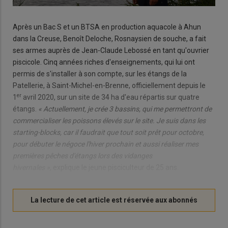
Après un Bac S et un BTSA en production aquacole à Ahun
dans la Creuse, Benoît Deloche, Rosnaysien de souche, a fait
ses armes auprès de Jean-Claude Lebossé en tant qu'ouvrier
piscicole. Cinq années riches d'enseignements, qui lui ont
permis de s'installer à son compte, sur les étangs de la
Patellerie, à Saint-Michel-en-Brenne, officiellement depuis le
er
1
avril 2020, sur un site de 34 ha d'eau répartis sur quatre
étangs.
« Actuellement, je crée 3 bassins, qui me permettront de
commercialiser les poissons élevés sur le site. Je suis dans les
starting-blocks, car il faudrait que tout soit prêt pour octobre,
pour débuter le négoce l'hiver prochain et aussi réaliser mes
premières pêches d'étangs lors des vidanges
hivernales »,
explique le jeune pisciculteur de 25 ans.