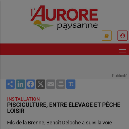
Aller
au
contenu
principal
USER
ACCOUNT
MENU
Publicité
Share
LinkedIn
Facebook
X
Email
Print
INSTALLATION
PISCICULTURE, ENTRE ÉLEVAGE ET PÊCHE
LOISIR
Fils de la Brenne, Benoît Deloche a suivi la voie