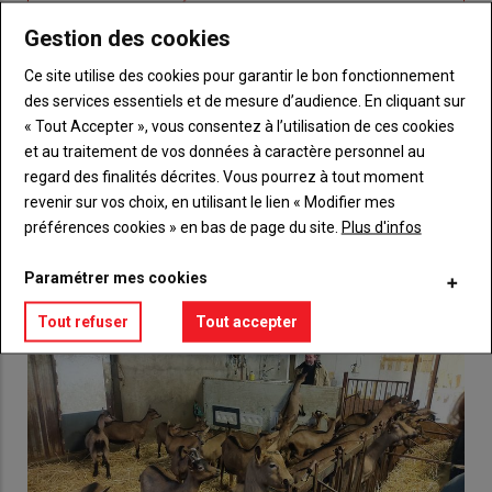
titre
TITRE
CRÉEZ UN COMPTE
Gestion des cookies
Body
Choisissez votre formule et créez votre
Ce site utilise des cookies pour garantir le bon fonctionnement
compte pour accéder à tout {nom-site}.
des services essentiels et de mesure d’audience. En cliquant sur
« Tout Accepter », vous consentez à l’utilisation de ces cookies
Lien
Créez un compte
et au traitement de vos données à caractère personnel au
regard des finalités décrites. Vous pourrez à tout moment
revenir sur vos choix, en utilisant le lien « Modifier mes
préférences cookies » en bas de page du site.
Plus d'infos
VOUS AIMEREZ AUSSI
Paramétrer mes cookies
Tout refuser
Tout accepter