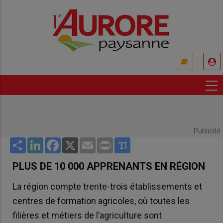
Aller
au
contenu
principal
USER
ACCOUNT
MENU
Publicité
Share
LinkedIn
Facebook
X
Email
Print
PLUS DE 10 000 APPRENANTS EN RÉGION
La région compte trente-trois établissements et
centres de formation agricoles, où toutes les
filières et métiers de l’agriculture sont