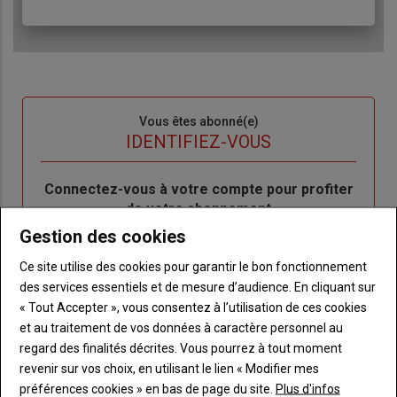
Sous-
Vous êtes abonné(e)
titre
TITRE
IDENTIFIEZ-VOUS
Body
Connectez-vous à votre compte pour profiter
de votre abonnement
Gestion des cookies
Lien
Je m'inscrit
"Créer
Lien
Réinitialiser votre mot de passe
Ce site utilise des cookies pour garantir le bon fonctionnement
un
"Réinitialiser
des services essentiels et de mesure d’audience. En cliquant sur
Lien
nouveau
votre
Je me connecte
« Tout Accepter », vous consentez à l’utilisation de ces cookies
"Je
compte"
mot
et au traitement de vos données à caractère personnel au
me
de
regard des finalités décrites. Vous pourrez à tout moment
connecte"
passe"
revenir sur vos choix, en utilisant le lien « Modifier mes
préférences cookies » en bas de page du site.
Plus d'infos