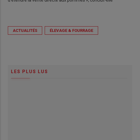
d’étendre la vente directe aux pommes », conclut-elle
ACTUALITÉS
ÉLEVAGE & FOURRAGE
LES PLUS LUS