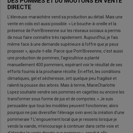
DES POMMES ET DU MOUTONS EN VENTE
DIRECTE
L’éleveuse-maraichère vend sa production au détail. Mais une
vente en colis est aussi possible. « Le bouche-à-oreille et la
présence de Pom’Breeenne sur les réseaux sociaux a permis
de nous faire connaître très rapidement. Aujourd’hui, je fais
même face à une demande supérieure à l’offre que je peux
proposer », ajoute-t-elle. Parce que Pom’Breeenne, c’est aussi
une production de pommes, l’agricultrice a planté
manuellement 400 pommiers, espérant voir le résultat de ses
efforts fournis à la prochaine récolte. En effet, les conditions
climatiques, gel et sécheresse, ont quelque peu fragilisé et
ralenti la pousse des arbres. Mais à terme, MarieCharlotte
Lopez souhaite vendre ses pommes en cagettes ou encore les
transformer sous forme de jus et de compotes. « Je suis
persuadée que tous les modèles peuvent fonctionner, alors
pourquoi ne pas diversifier l’élevage ovin avec la création d’une
pommeraie ? L’engouement local que je ressens lorsque je
vends la viande, m’encourage à continuer dans cette voie et