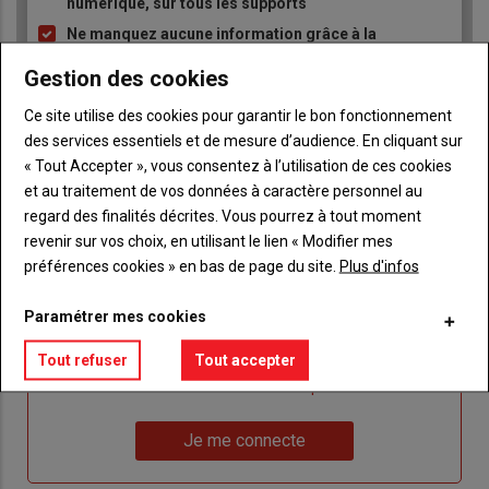
numérique, sur tous les supports
Ne manquez aucune information grâce à la
newsletter du journal L'Aurore Paysanne
Gestion des cookies
Ce site utilise des cookies pour garantir le bon fonctionnement
des services essentiels et de mesure d’audience. En cliquant sur
« Tout Accepter », vous consentez à l’utilisation de ces cookies
et au traitement de vos données à caractère personnel au
Sous-
Vous êtes abonné(e)
regard des finalités décrites. Vous pourrez à tout moment
titre
TITRE
IDENTIFIEZ-VOUS
revenir sur vos choix, en utilisant le lien « Modifier mes
préférences cookies » en bas de page du site.
Plus d'infos
Body
Connectez-vous à votre compte pour profiter
Paramétrer mes cookies
de votre abonnement
Tout refuser
Tout accepter
Lien
Je m'inscrit
"Créer
Lien
Réinitialiser votre mot de passe
un
"Réinitialiser
Lien
nouveau
votre
Je me connecte
"Je
compte"
mot
me
de