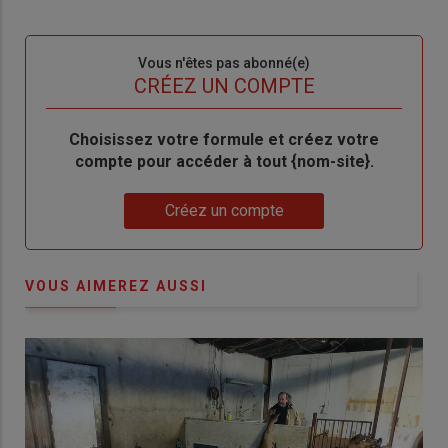
connecte"
passe"
Sous-
Vous n'êtes pas abonné(e)
titre
TITRE
CRÉEZ UN COMPTE
Body
Choisissez votre formule et créez votre
compte pour accéder à tout {nom-site}.
Lien
Créez un compte
VOUS AIMEREZ AUSSI