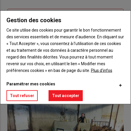
connecte"
passe"
Sous-
Vous n'êtes pas abonné(e)
Gestion des cookies
titre
TITRE
CRÉEZ UN COMPTE
Ce site utilise des cookies pour garantir le bon fonctionnement
des services essentiels et de mesure d’audience. En cliquant sur
Body
Choisissez votre formule et créez votre
« Tout Accepter », vous consentez à l’utilisation de ces cookies
compte pour accéder à tout {nom-site}.
et au traitement de vos données à caractère personnel au
regard des finalités décrites. Vous pourrez à tout moment
Lien
Créez un compte
revenir sur vos choix, en utilisant le lien « Modifier mes
préférences cookies » en bas de page du site.
Plus d'infos
VOUS AIMEREZ AUSSI
Paramétrer mes cookies
Tout refuser
Tout accepter