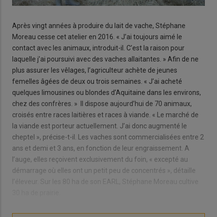
Après vingt années à produire du lait de vache, Stéphane
Moreau cesse cet atelier en 2016. « J’ai toujours aimé le
contact avec les animaux, introduit-il. C’est la raison pour
laquelle j’ai poursuivi avec des vaches allaitantes. » Afin de ne
plus assurer les vêlages, l’agriculteur achète de jeunes
femelles âgées de deux ou trois semaines. « J’ai acheté
quelques limousines ou blondes d’Aquitaine dans les environs,
chez des confrères. » Il dispose aujourd’hui de 70 animaux,
croisés entre races laitières et races à viande. « Le marché de
la viande est porteur actuellement. J’ai donc augmenté le
cheptel », précise-t-il. Les vaches sont commercialisées entre 2
ans et demi et 3 ans, en fonction de leur engraissement. A
l’auge, elles reçoivent exclusivement du foin, « excepté au
démarrage où elles ont un petit peu de concentrés », détaille
l’éleveur. Sur les 80 ha de son EARL, Stéphane Moreau cultive
30 ha de prairie.