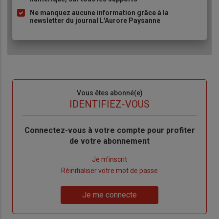
Ne manquez aucune information grâce à la
newsletter du journal L'Aurore Paysanne
Sous-
Vous êtes abonné(e)
titre
TITRE
IDENTIFIEZ-VOUS
Body
Connectez-vous à votre compte pour profiter
de votre abonnement
Lien
Je m'inscrit
"Créer
Lien
Réinitialiser votre mot de passe
un
"Réinitialiser
Lien
nouveau
votre
Je me connecte
"Je
compte"
mot
me
de