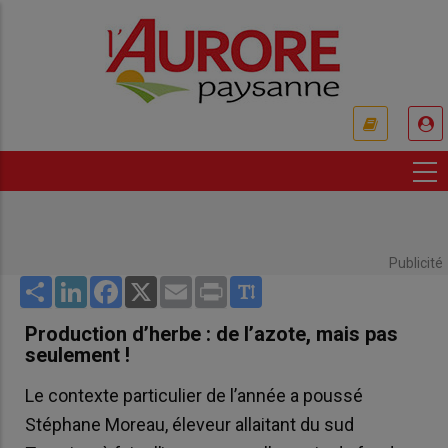
Aller
au
contenu
principal
USER
ACCOUNT
MENU
Publicité
Share
LinkedIn
Facebook
X
Email
Print
Production d’herbe : de l’azote, mais pas
seulement !
Le contexte particulier de l’année a poussé
Stéphane Moreau, éleveur allaitant du sud