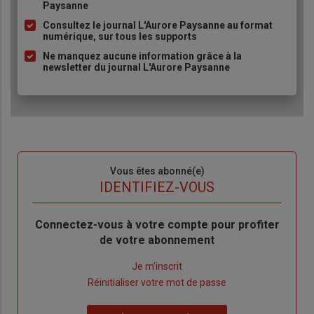
Paysanne
à
Consultez le journal L'Aurore Paysanne au format
puce
numérique, sur tous les supports
Ne manquez aucune information grâce à la
newsletter du journal L'Aurore Paysanne
Sous-
Vous êtes abonné(e)
titre
TITRE
IDENTIFIEZ-VOUS
Body
Connectez-vous à votre compte pour profiter
de votre abonnement
Lien
Je m'inscrit
"Créer
Lien
Réinitialiser votre mot de passe
un
"Réinitialiser
Lien