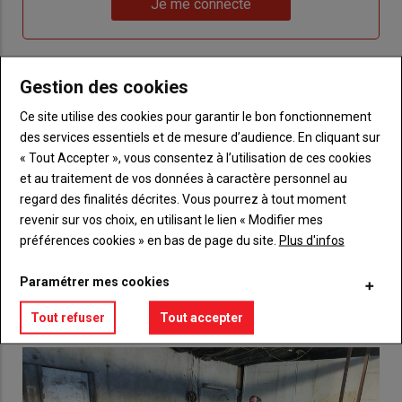
nouveau
votre
Je me connecte
"Je
compte"
mot
me
de
connecte"
passe"
Gestion des cookies
Sous-
Vous n'êtes pas abonné(e)
titre
Ce site utilise des cookies pour garantir le bon fonctionnement
TITRE
CRÉEZ UN COMPTE
des services essentiels et de mesure d’audience. En cliquant sur
« Tout Accepter », vous consentez à l’utilisation de ces cookies
Body
Choisissez votre formule et créez votre
et au traitement de vos données à caractère personnel au
compte pour accéder à tout {nom-site}.
regard des finalités décrites. Vous pourrez à tout moment
revenir sur vos choix, en utilisant le lien « Modifier mes
Lien
Créez un compte
préférences cookies » en bas de page du site.
Plus d'infos
Paramétrer mes cookies
VOUS AIMEREZ AUSSI
Tout refuser
Tout accepter