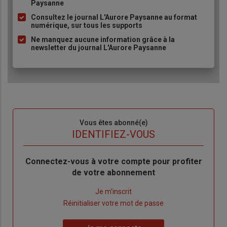
Paysanne
à
Consultez le journal L'Aurore Paysanne au format
puce
numérique, sur tous les supports
Ne manquez aucune information grâce à la
newsletter du journal L'Aurore Paysanne
Sous-
Vous êtes abonné(e)
titre
TITRE
IDENTIFIEZ-VOUS
Body
Connectez-vous à votre compte pour profiter
de votre abonnement
Lien
Je m'inscrit
"Créer
Lien
Réinitialiser votre mot de passe
un
"Réinitialiser
Lien
nouveau
votre