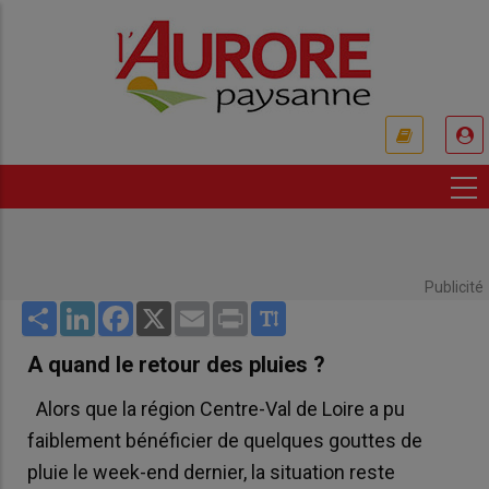
Aller
au
contenu
principal
USER
ACCOUNT
MENU
Publicité
Share
LinkedIn
Facebook
X
Email
Print
A quand le retour des pluies ?
Alors que la région Centre-Val de Loire a pu
faiblement bénéficier de quelques gouttes de
pluie le week-end dernier, la situation reste