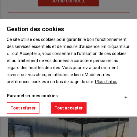
Je me connecte
"Je
compte"
mot
me
de
connecte"
passe"
Gestion des cookies
Sous-
Vous n'êtes pas abonné(e)
titre
Ce site utilise des cookies pour garantir le bon fonctionnement
TITRE
CRÉEZ UN COMPTE
des services essentiels et de mesure d’audience. En cliquant sur
« Tout Accepter », vous consentez à l’utilisation de ces cookies
Body
Choisissez votre formule et créez votre
et au traitement de vos données à caractère personnel au
compte pour accéder à tout {nom-site}.
regard des finalités décrites. Vous pourrez à tout moment
revenir sur vos choix, en utilisant le lien « Modifier mes
Lien
Créez un compte
préférences cookies » en bas de page du site.
Plus d'infos
Paramétrer mes cookies
VOUS AIMEREZ AUSSI
Tout refuser
Tout accepter