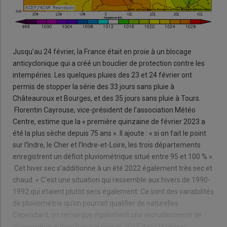
Jusqu’au 24 février, la France était en proie à un blocage
anticyclonique qui a créé un bouclier de protection contre les
intempéries. Les quelques pluies des 23 et 24 février ont
permis de stopper la série des 33 jours sans pluie à
Châteauroux et Bourges, et des 35 jours sans pluie à Tours.
Florentin Cayrouse, vice-président de l’association Météo
Centre, estime que la « première quinzaine de février 2023 a
été la plus sèche depuis 75 ans ». Il ajoute : « si on fait le point
sur l’Indre, le Cher et l’Indre-et-Loire, les trois départements
enregistrent un déficit pluviométrique situé entre 95 et 100 % ».
Cet hiver sec s’additionne à un été 2022 également très sec et
chaud. « C’est une situation qui ressemble aux hivers de 1990-
1992 qui étaient plutôt secs également. Ce sont des variabilités
de pluviométrie qu’on pourrait qualifier de naturelles.
Cependant, on remarque également une recrudescence de
phénomène anticyclonique depuis 2015 dans la région.