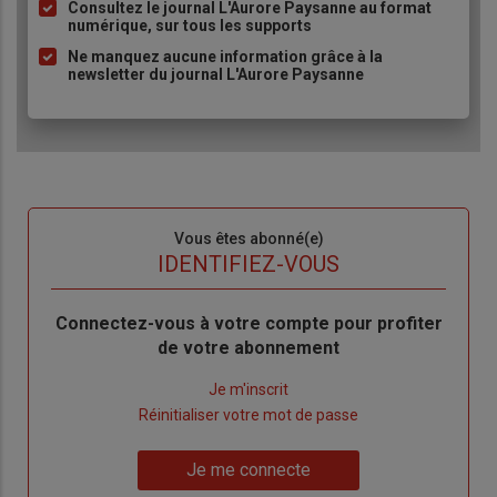
Consultez le journal L'Aurore Paysanne au format
puce
numérique, sur tous les supports
Ne manquez aucune information grâce à la
newsletter du journal L'Aurore Paysanne
Sous-
Vous êtes abonné(e)
titre
TITRE
IDENTIFIEZ-VOUS
Body
Connectez-vous à votre compte pour profiter
de votre abonnement
Lien
Je m'inscrit
"Créer
Lien
Réinitialiser votre mot de passe
un
"Réinitialiser
Lien
nouveau
votre
Je me connecte
"Je
compte"
mot