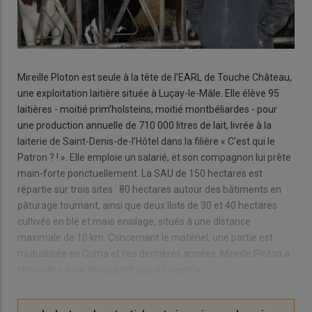
Mireille Ploton est seule à la tête de l’EARL de Touche Château,
une exploitation laitière située à Luçay-le-Mâle. Elle élève 95
laitières - moitié prim’holsteins, moitié montbéliardes - pour
une production annuelle de 710 000 litres de lait, livrée à la
laiterie de Saint-Denis-de-l’Hôtel dans la filière « C’est qui le
Patron ? ! ». Elle emploie un salarié, et son compagnon lui prête
main-forte ponctuellement. La SAU de 150 hectares est
répartie sur trois sites : 80 hectares autour des bâtiments en
pâturage tournant, ainsi que deux îlots de 30 et 40 hectares
cultivés en blé et maïs ensilage, situés à une distance
maximale de 10 km. Concernant le matériel, une partie est
mutualisée en Cuma et ces dernières années, Mireille Ploton a
choisi de
« faire faire plutôt que d’investir ».