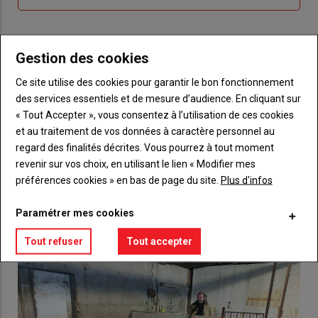
me
de
connecte"
passe"
Gestion des cookies
Sous-
Vous n'êtes pas abonné(e)
titre
TITRE
CRÉEZ UN COMPTE
Ce site utilise des cookies pour garantir le bon fonctionnement
des services essentiels et de mesure d’audience. En cliquant sur
Body
Choisissez votre formule et créez votre
« Tout Accepter », vous consentez à l’utilisation de ces cookies
compte pour accéder à tout {nom-site}.
et au traitement de vos données à caractère personnel au
regard des finalités décrites. Vous pourrez à tout moment
Lien
Créez un compte
revenir sur vos choix, en utilisant le lien « Modifier mes
préférences cookies » en bas de page du site.
Plus d'infos
Paramétrer mes cookies
VOUS AIMEREZ AUSSI
Tout refuser
Tout accepter