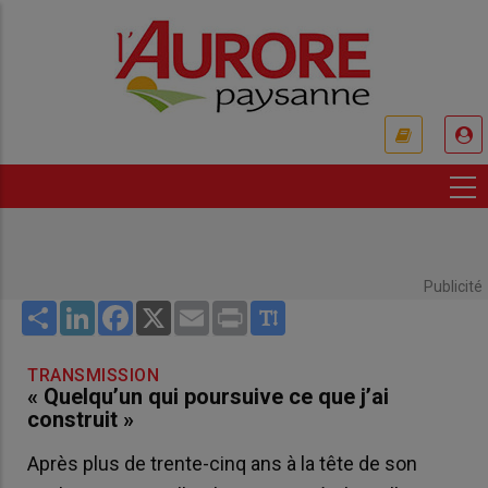
Aller
au
contenu
principal
USER
ACCOUNT
MENU
Publicité
Share
LinkedIn
Facebook
X
Email
Print
TRANSMISSION
« Quelqu’un qui poursuive ce que j’ai
construit »
Après plus de trente-cinq ans à la tête de son