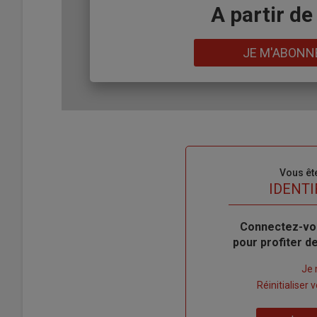
Body
A partir de
Lien
JE M'ABONN
Sous-
Vous êt
titre
TITRE
IDENTI
Body
Connectez-vo
pour profiter 
Lien
Je 
"Créer
Lien
Réinitialiser
un
"Réinitialiser
Lien