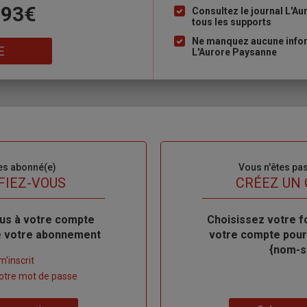
 93€
à
Consultez le journal L'A
tous les supports
puce
Ne manquez aucune inform
E
L'Aurore Paysanne
es abonné(e)
Sous-
Vous n'êtes pa
titre
FIEZ-VOUS
TITRE
CRÉEZ UN
us à votre compte
Body
Choisissez votre f
de votre abonnement
votre compte pour
{nom-si
m'inscrit
 votre mot de passe
Lien