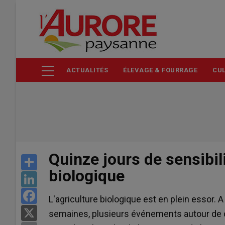
Aller
au
contenu
principal
ACTUALITÉS
ÉLEVAGE & FOURRAGE
CUL
Quinze jours de sensibili
Share
biologique
LinkedIn
Facebook
L'agriculture biologique est en plein essor. 
X
semaines, plusieurs événements autour de ce