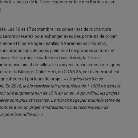
 dans les locaux de la ferme expérimentale des Bordes à Jeu-
s.
s. Les 16 et 17 septembre, les conseillers de la chambre
c seront présents pour échanger avec des porteurs de projet
tienne et Elodie Roger installés à Varennes-sur-Fouzon,
leurs productions de porcs plein air et de grandes cultures et
isis. Enfin, dans le cadre des lives filières, la ferme
vin limousin bio et détaillera les moyens technico-économiques
culture du Blanc, et Chloé Hert, du GDAB 36, cet événement est
riculteurs et porteurs de projet.
« L'agriculture bio se
n. En 2018, le bio représentait une surface de 1 1000 ha dans le
oit une augmentation de 15 % en un an. Aujourd'hui, les projets
lières sont plus attractives. Le maraîchage par exemple attire de
sonnes avec un projet d'installation ou de reconversion de
 pour leur réflexion. »