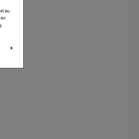
nel au
 en
s