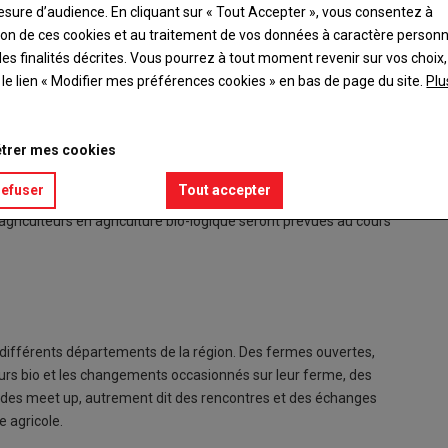
esure d’audience. En cliquant sur « Tout Accepter », vous consentez à
ation de ces cookies et au traitement de vos données à caractère person
es finalités décrites. Vous pourrez à tout moment revenir sur vos choix,
t le lien « Modifier mes préférences cookies » en bas de page du site.
Plu
trer mes cookies
. Cette manifestation se déroulera sur l'ensemble de la région
refuser
Tout accepter
culture et Bio Centre, plusieurs visites d'exploitations et des
'agriculteurs en agriculture bio-logique seront prévues au cours
ifférents départements de la région. Des fermes ouvertes,
eurs bio et les changements occasionnés sur leur ferme, des
e et des meet up, autrement dit des rencontres et des échanges
e agricole.