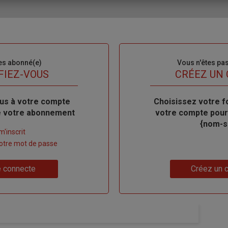
es abonné(e)
Sous-
Vous n'êtes pa
titre
FIEZ-VOUS
TITRE
CRÉEZ UN
us à votre compte
Body
Choisissez votre f
de votre abonnement
votre compte pour
{nom-si
m'inscrit
 votre mot de passe
Lien
 connecte
Créez un 