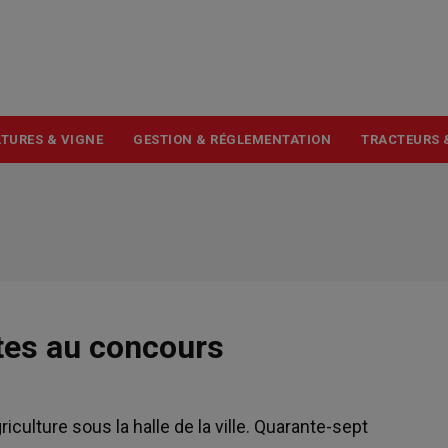
USER
ACCOUNT
MENU
TURES & VIGNE
GESTION & RÉGLEMENTATION
TRACTEURS 
tes au concours
iculture sous la halle de la ville. Quarante-sept