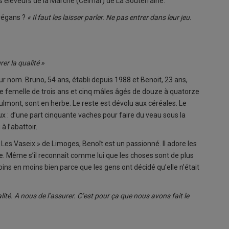
des éleveurs de la Marche (Celmar) de La Souterraine.
 végans ?
« Il faut les laisser parler. Ne pas entrer dans leur jeu.
er la qualité »
leur nom. Bruno, 54 ans, établi depuis 1988 et Benoit, 23 ans,
Une femelle de trois ans et cinq mâles âgés de douze à quatorze
ulmont, sont en herbe. Le reste est dévolu aux céréales. Le
 : d’une part cinquante vaches pour faire du veau sous la
à l’abattoir.
Les Vaseix » de Limoges, Benoît est un passionné. Il adore les
ère. Même s’il reconnaît comme lui que les choses sont de plus
ns en moins bien parce que les gens ont décidé qu’elle n’était
ité. A nous de l’assurer. C’est pour ça que nous avons fait le