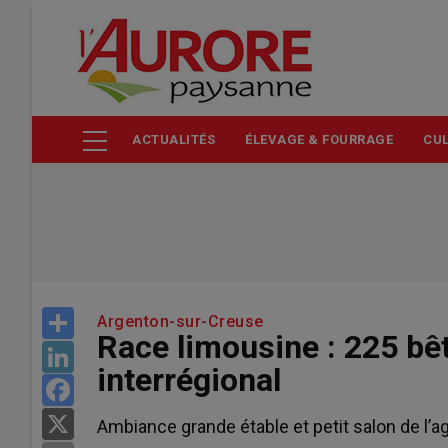
Aller
au
contenu
principal
ACTUALITÉS
ÉLEVAGE & FOURRAGE
CUL
Share
Argenton-sur-Creuse
Race limousine : 225 bê
LinkedIn
interrégional
Facebook
X
Ambiance grande étable et petit salon de l’agr