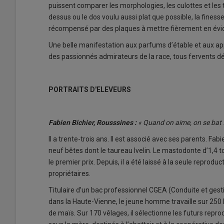
puissent comparer les morphologies, les culottes et les ta
dessus ou le dos voulu aussi plat que possible, la fines
récompensé par des plaques à mettre fièrement en évide
Une belle manifestation aux parfums d’étable et aux app
des passionnés admirateurs de la race, tous fervents d
PORTRAITS D'ELEVEURS
Fabien Bichier, Rousssines :
« Quand on aime, on se bat 
Il a trente-trois ans. Il est associé avec ses parents. 
neuf bêtes dont le taureau Ivelin. Le mastodonte d’1,4 to
le premier prix. Depuis, il a été laissé à la seule reproduc
propriétaires.
Titulaire d’un bac professionnel CGEA (Conduite et gest
dans la Haute-Vienne, le jeune homme travaille sur 250 
de maïs. Sur 170 vêlages, il sélectionne les futurs repro