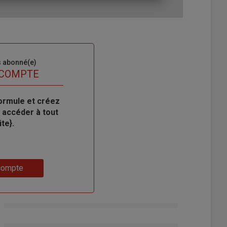
s abonné(e)
 COMPTE
ormule et créez
 accéder à tout
te}.
compte