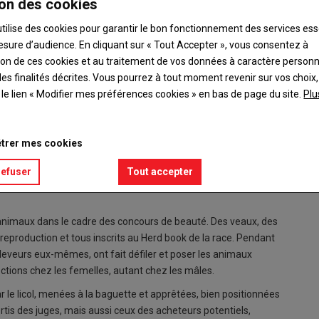
on des cookies
utilise des cookies pour garantir le bon fonctionnement des services ess
esure d’audience. En cliquant sur « Tout Accepter », vous consentez à
ation de ces cookies et au traitement de vos données à caractère person
e Charente-Maritime, de la Creuse, de l’Indre, d’Indre-et-
es finalités décrites. Vous pourrez à tout moment revenir sur vos choix,
 samedi 25 janvier, le concours interrégional de la race
t le lien « Modifier mes préférences cookies » en bas de page du site.
Plu
 halle d’Argenton, ville dans laquelle il se déroule depuis au
plique Régis Lequeux, président du syndicat de la Limousine.
trer mes cookies
 Depuis quatre à cinq ans, les effectifs des Limousines ont
refuser
Tout accepter
s aussi dans l’ensemble de la région Centre. »
s animaux dans le cadre des concours de beauté. Des veaux, des
reproduction et tous inscrits au Herd book de la race. Pendant
 éleveurs eux-mêmes, ont fait défiler et poser les animaux
ections chez les femelles, autant chez les mâles.
r le licol, menées à la baguette et apprêtées, bien positionnées
rtis des juges, mais aussi ceux des acheteurs potentiels,