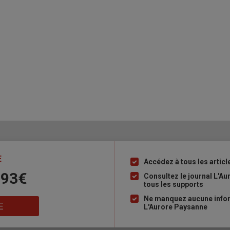
E
Accédez à tous les articl
Liste
 93€
à
Consultez le journal L'A
tous les supports
puce
Ne manquez aucune inform
E
L'Aurore Paysanne