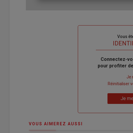
Sous-
Vous êt
titre
TITRE
IDENTI
Body
Connectez-vo
pour profiter 
Lien
Je 
"Créer
Lien
Réinitialiser
un
"Réinitialiser
Lien
nouveau
votre
Je me
"Je
compte"
mot
me
de
connecte"
passe"
VOUS AIMEREZ AUSSI