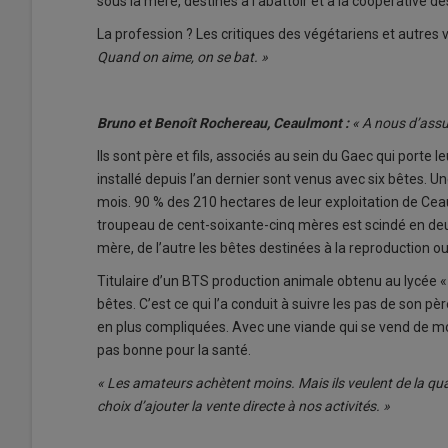
sous la mère, destinés à l’abattoir et à la coopérative 
La profession ? Les critiques des végétariens et autres
Quand on aime, on se bat. »
Bruno et Benoît Rochereau, Ceaulmont :
« A nous
d’assur
Ils sont père et fils, associés au sein du Gaec qui porte 
installé depuis l’an dernier sont venus avec six bêtes. 
mois. 90 % des 210 hectares de leur exploitation de Cea
troupeau de cent-soixante-cinq mères est scindé en deux
mère, de l’autre les bêtes destinées à la reproduction ou 
Titulaire d’un BTS production animale obtenu au lycée « 
bêtes. C’est ce qui l’a conduit à suivre les pas de son p
en plus compliquées. Avec une viande qui se vend de moi
pas bonne pour la santé.
« Les amateurs achètent moins. Mais ils veulent de la qual
choix d’ajouter la vente directe à nos activités. »