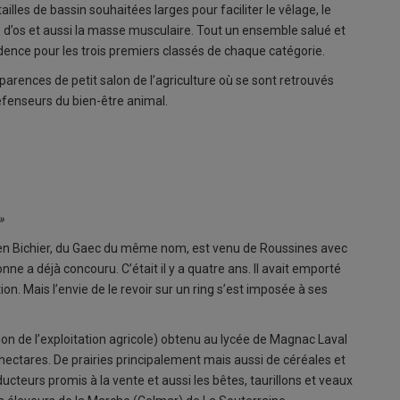
illes de bassin souhaitées larges pour faciliter le vêlage, le
se d’os et aussi la masse musculaire. Tout un ensemble salué et
nce pour les trois premiers classés de chaque catégorie.
arences de petit salon de l’agriculture où se sont retrouvés
éfenseurs du bien-être animal.
»
Fabien Bichier, du Gaec du même nom, est venu de Roussines avec
nne a déjà concouru. C’était il y a quatre ans. Il avait emporté
tion. Mais l’envie de le revoir sur un ring s’est imposée à ses
ion de l’exploitation agricole) obtenu au lycée de Magnac Laval
hectares. De prairies principalement mais aussi de céréales et
ducteurs promis à la vente et aussi les bêtes, taurillons et veaux