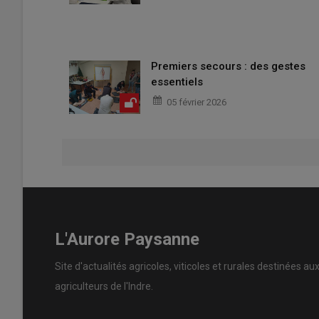
Premiers secours : des gestes
essentiels
05 février 2026
L'Aurore Paysanne
Site d'actualités agricoles, viticoles et rurales destinées au
agriculteurs de l'Indre.