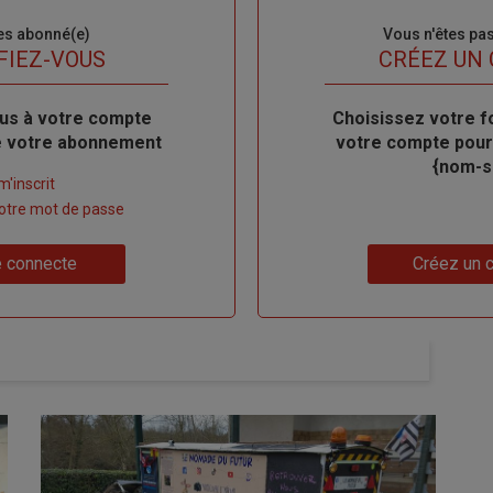
es abonné(e)
Sous-
Vous n'êtes pa
titre
FIEZ-VOUS
TITRE
CRÉEZ UN
us à votre compte
Body
Choisissez votre f
de votre abonnement
votre compte pour
{nom-si
m'inscrit
 votre mot de passe
Lien
 connecte
Créez un 