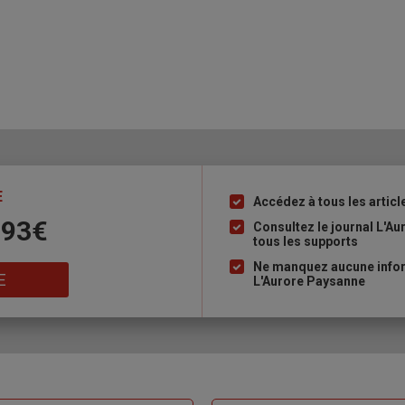
E
Accédez à tous les articl
Liste
 93€
à
Consultez le journal L'A
tous les supports
puce
Ne manquez aucune inform
E
L'Aurore Paysanne