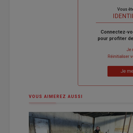
Sous-
Vous êt
titre
TITRE
IDENTI
Body
Connectez-vo
pour profiter 
Lien
Je 
"Créer
Lien
Réinitialiser
un
"Réinitialiser
Lien
nouveau
votre
Je me
"Je
compte"
mot
me
de
connecte"
passe"
VOUS AIMEREZ AUSSI