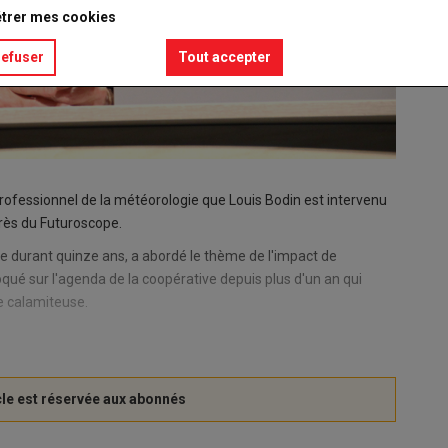
trer mes cookies
refuser
Tout accepter
rofessionnel de la météorologie que Louis Bodin est intervenu
grès du Futuroscope.
ce durant quinze ans, a abordé le thème de l'impact de
loqué sur l'agenda de la coopérative depuis plus d'un an qui
e calamiteuse.