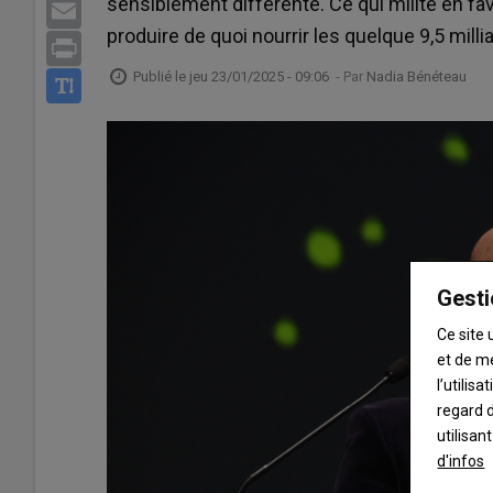
sensiblement différente. Ce qui milite en fa
Email
produire de quoi nourrir les quelque 9,5 millia
Print
Publié le
jeu 23/01/2025 - 09:06
- Par
Nadia Bénéteau
Gesti
Ce site 
et de m
l’utilis
regard d
utilisan
d'infos