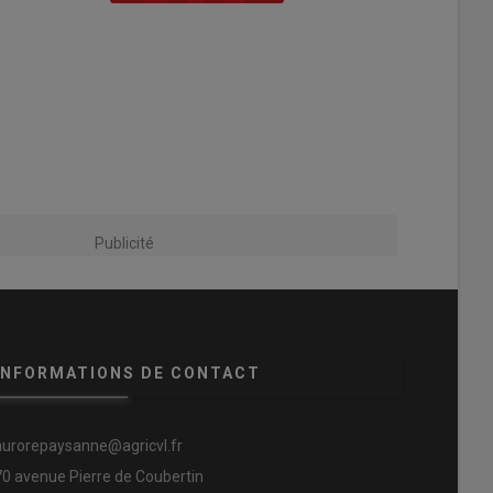
Publicité
INFORMATIONS DE CONTACT
aurorepaysanne@agricvl.fr
70 avenue Pierre de Coubertin