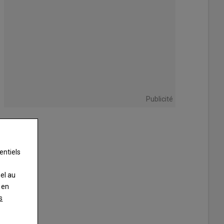
Publicité
entiels
nel au
 en
s