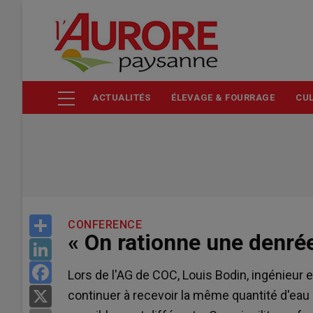
Aller
au
contenu
principal
ACTUALITÉS
ÉLEVAGE & FOURRAGE
CUL
Share
CONFERENCE
« On rationne une denré
LinkedIn
Facebook
Lors de l'AG de COC, Louis Bodin, ingénieur e
continuer à recevoir la même quantité d'eau
X