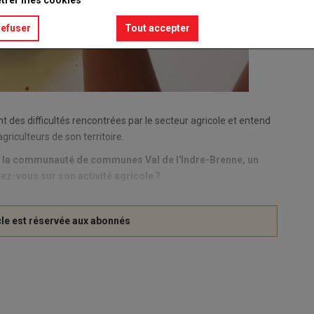
trer mes cookies
refuser
Tout accepter
 des difficultés rencontrées par le secteur agricole et entend
griculteurs de son territoire.
e la communauté de communes Val de l'Indre-Brenne, un
ez-vous sur son activité agricole ?