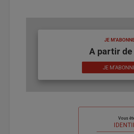
TITRE
JE M'ABONN
Body
A partir de
Lien
JE M'ABONN
Sous-
Vous êt
titre
TITRE
IDENTI