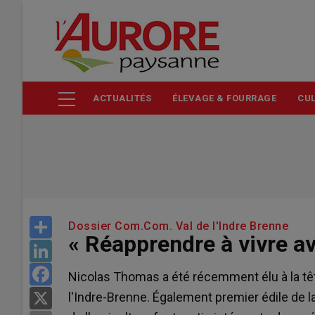
Aller
au
contenu
principal
ACTUALITÉS
ÉLEVAGE & FOURRAGE
CUL
Share
Dossier Com.Com. Val de l'Indre Brenne
« Réapprendre à vivre ave
LinkedIn
Facebook
Nicolas Thomas a été récemment élu à la 
l'Indre-Brenne. Également premier édile de 
X