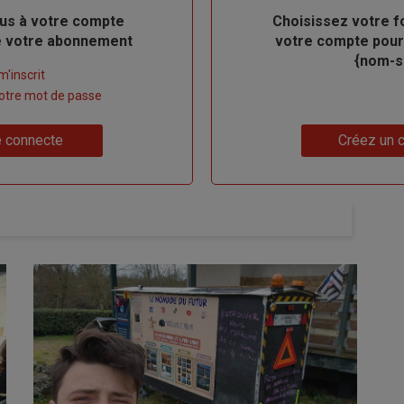
us à votre compte
Body
Choisissez votre f
de votre abonnement
votre compte pour
{nom-si
m'inscrit
 votre mot de passe
Lien
 connecte
Créez un 