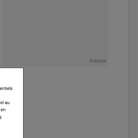
Publicité
entiels
nel au
 en
s