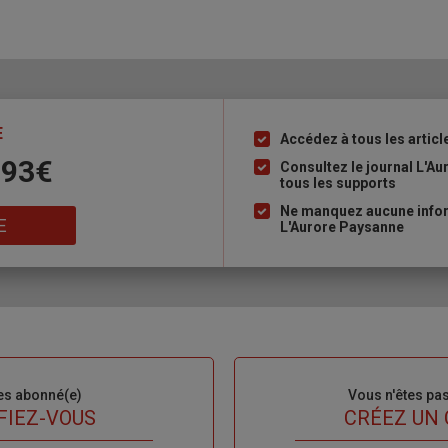
E
Accédez à tous les articl
Liste
 93€
à
Consultez le journal L'A
tous les supports
puce
Ne manquez aucune inform
E
L'Aurore Paysanne
es abonné(e)
Sous-
Vous n'êtes pa
titre
FIEZ-VOUS
TITRE
CRÉEZ UN