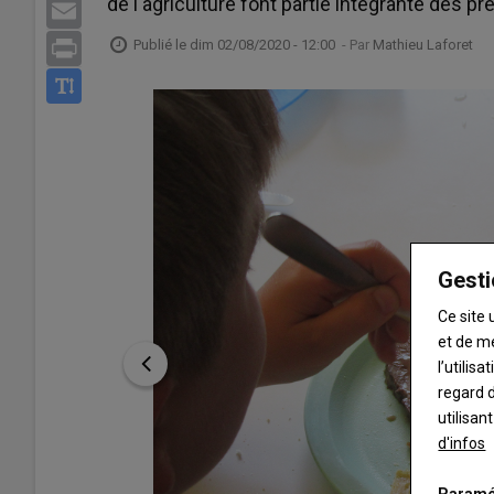
de l'agriculture font partie intégrante des p
Email
Publié le
dim 02/08/2020 - 12:00
- Par
Mathieu Laforet
Print
Gesti
Ce site 
et de m
l’utilis
regard d
utilisan
d'infos