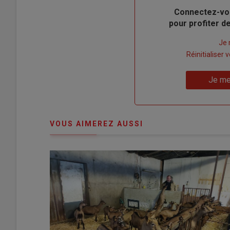
Body
Connectez-vo
pour profiter 
Lien
Je 
"Créer
Lien
Réinitialiser
un
"Réinitialiser
Lien
nouveau
votre
Je me
"Je
compte"
mot
me
de
connecte"
passe"
VOUS AIMEREZ AUSSI