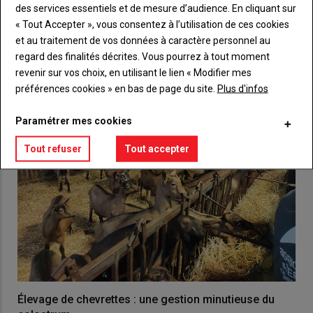
des services essentiels et de mesure d’audience. En cliquant sur
« Tout Accepter », vous consentez à l’utilisation de ces cookies
VOUS AIMEREZ AUSSI
et au traitement de vos données à caractère personnel au
regard des finalités décrites. Vous pourrez à tout moment
revenir sur vos choix, en utilisant le lien « Modifier mes
préférences cookies » en bas de page du site.
Plus d'infos
Paramétrer mes cookies
Tout refuser
Tout accepter
Élevage de chevrettes : une gestion minutieuse du