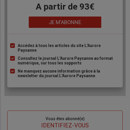
Body
A partir de 93€
Lien
JE M'ABONNE
Accédez à tous les articles du site L'Aurore
Liste
Paysanne
à
Consultez le journal L'Aurore Paysanne au format
puce
numérique, sur tous les supports
Ne manquez aucune information grâce à la
newsletter du journal L'Aurore Paysanne
Sous-
Vous êtes abonné(e)
titre
TITRE
IDENTIFIEZ-VOUS