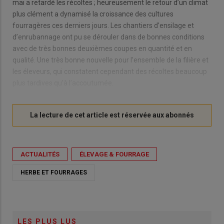
mai a retardé les récoltes ; heureusement le retour d’un climat
plus clément a dynamisé la croissance des cultures
fourragères ces derniers jours. Les chantiers d’ensilage et
d’enrubannage ont pu se dérouler dans de bonnes conditions
avec de très bonnes deuxièmes coupes en quantité et en
qualité. Une très bonne nouvelle pour l’ensemble de la filière et
les éleveurs, qui constatent cependant des récoltes beaucoup
plus tardives qu’à l’accoutumée.
ACTUALITÉS
ÉLEVAGE & FOURRAGE
HERBE ET FOURRAGES
LES PLUS LUS