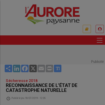
Aller
au
contenu
principal
USER
ACCOUNT
MENU
Publicité
Share
LinkedIn
Facebook
X
Email
Print
Sécheresse 2018
RECONNAISSANCE DE L’ÉTAT DE
CATASTROPHE NATURELLE
Publié le
jeu 18/07/2019 - 12:05