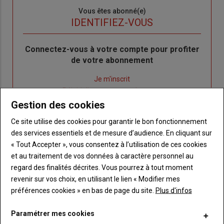
Sous-
Vous êtes abonné(e)
titre
TITRE
IDENTIFIEZ-VOUS
Body
Connectez-vous à votre compte pour profiter
de votre abonnement
Lien
Je m'inscrit
"Créer
Lien
Réinitialiser votre mot de passe
un
"Réinitialiser
Gestion des cookies
Lien
nouveau
votre
Je me connecte
Ce site utilise des cookies pour garantir le bon fonctionnement
"Je
compte"
mot
des services essentiels et de mesure d’audience. En cliquant sur
me
de
« Tout Accepter », vous consentez à l’utilisation de ces cookies
connecte"
passe"
et au traitement de vos données à caractère personnel au
regard des finalités décrites. Vous pourrez à tout moment
Sous-
Vous n'êtes pas abonné(e)
titre
TITRE
CRÉEZ UN COMPTE
revenir sur vos choix, en utilisant le lien « Modifier mes
préférences cookies » en bas de page du site.
Plus d'infos
Body
Choisissez votre formule et créez votre
Paramétrer mes cookies
compte pour accéder à tout {nom-site}.