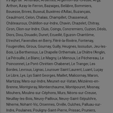
Il s’agit de : Ambrault, Ardentes, Argenton-sur-Creuse, Argy,
Arthon, Azay-le-Ferron, Bazaiges, Belâbre, Bommiers,
Bouesse, Brives, Buxeuil, Buxières d’Aillac, Buzançais,
Ceaulmont, Celon, Chalais, Champillet, Chasseneuil,
Châteauroux, Châtillon-sur-Indre, Chavin, Chazelet, Chitray,
Ciron, Clion-sur-Indre, Cluis, Coings, Concremiers, Cuzion, Déols,
Diors, Diou, Douadic, Dunet, Ecueillé, Eguzon-Chantôme,
Etrechet, Faverolles en Berry, Fléré-la-Rivière, Fontenay,
Fougerolles, Giroux, Gournay, Guilly, Heugnes, Issoudun, Jeu-les-
Bois, La Berthenoux, La Chapelle Orthemale, La Châtre l’Anglin,
La Pérouille, Le Blanc, Le Magny, Le Menoux, Le Péchereau, Le
Poinconnet, Le Pont-Chrétien-Chabenet, Le Tranger, Les
Bordes, Levroux, Lignac, Lourouer Saint Laurent, Luant, Luçay
Le Libre, Lye, Lys Saint Georges, Maillet, Malicornay, Maron,
Martizay, Mers-sur-Indre, Meunet-sur-Vatan, Mézières-en-
Brenne, Montgivray, Montierchaume, Montipouret, Mosnay,
Mouhers, Moulins-sur-Céphons, Murs, Néons-sur-Creuse,
Neuillay-les-Bois, Neuvy-Pailloux, Neuvy-Saint-Sépulchre,
Niherne, Nohant-Vic, Orsennes, Orville, Oulches, Palluau-sur-
Indre, Poulaines, Pouligny-Saint-Pierre, Prissac, Pruniers,