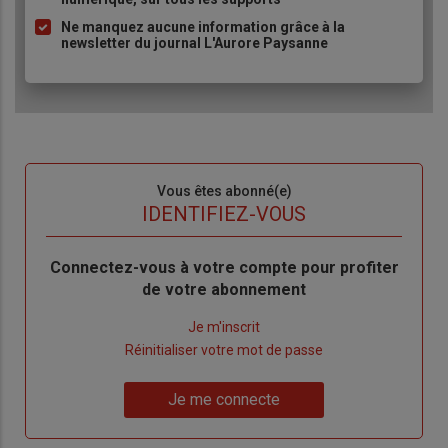
Ne manquez aucune information grâce à la
newsletter du journal L'Aurore Paysanne
Sous-
Vous êtes abonné(e)
titre
TITRE
IDENTIFIEZ-VOUS
Body
Connectez-vous à votre compte pour profiter
de votre abonnement
Lien
Je m'inscrit
"Créer
Lien
Réinitialiser votre mot de passe
un
"Réinitialiser
Lien
nouveau
votre
Je me connecte
"Je
compte"
mot
me
de