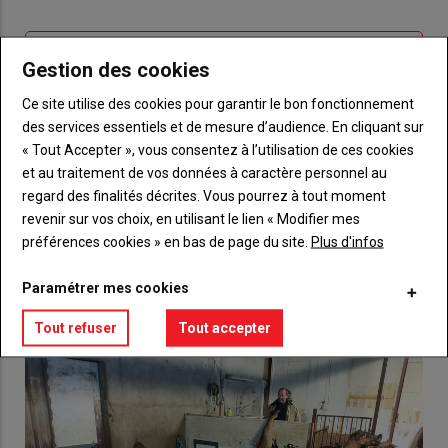
connecte"
passe"
Sous-
Vous n'êtes pas abonné(e)
Gestion des cookies
titre
TITRE
CRÉEZ UN COMPTE
Ce site utilise des cookies pour garantir le bon fonctionnement
des services essentiels et de mesure d’audience. En cliquant sur
Body
Choisissez votre formule et créez votre
« Tout Accepter », vous consentez à l’utilisation de ces cookies
compte pour accéder à tout {nom-site}.
et au traitement de vos données à caractère personnel au
regard des finalités décrites. Vous pourrez à tout moment
Lien
Créez un compte
revenir sur vos choix, en utilisant le lien « Modifier mes
préférences cookies » en bas de page du site.
Plus d'infos
VOUS AIMEREZ AUSSI
Paramétrer mes cookies
Tout refuser
Tout accepter