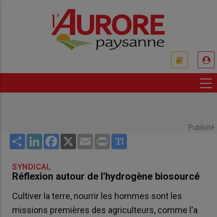
Aller
au
contenu
principal
USER
ACCOUNT
MENU
Publicité
Share
LinkedIn
Facebook
X
Email
Print
SYNDICAL
Réflexion autour de l'hydrogène biosourcé
Cultiver la terre, nourrir les hommes sont les
missions premières des agriculteurs, comme l'a