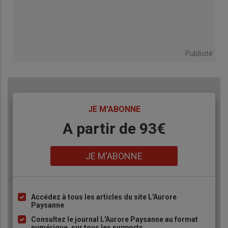
Publicité
TITRE
JE M'ABONNE
Body
A partir de 93€
Lien
JE M'ABONNE
Accédez à tous les articles du site L'Aurore
Liste
Paysanne
à
Consultez le journal L'Aurore Paysanne au format
puce
numérique, sur tous les supports