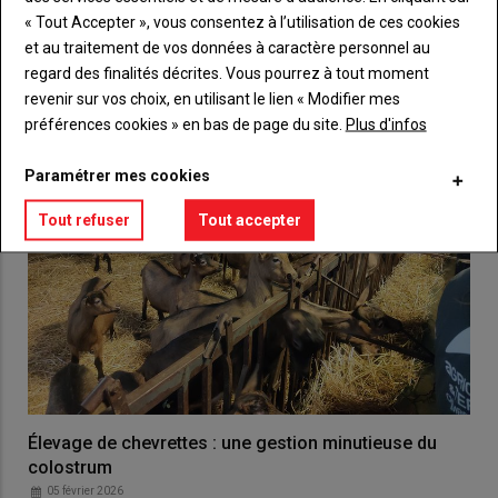
« Tout Accepter », vous consentez à l’utilisation de ces cookies
VOUS AIMEREZ AUSSI
et au traitement de vos données à caractère personnel au
regard des finalités décrites. Vous pourrez à tout moment
revenir sur vos choix, en utilisant le lien « Modifier mes
préférences cookies » en bas de page du site.
Plus d'infos
Paramétrer mes cookies
Tout refuser
Tout accepter
Élevage de chevrettes : une gestion minutieuse du
colostrum
05 février 2026