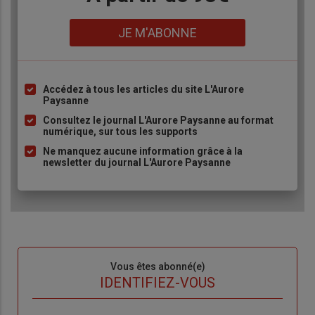
Lien
JE M'ABONNE
Accédez à tous les articles du site L'Aurore
Liste
Paysanne
à
Consultez le journal L'Aurore Paysanne au format
puce
numérique, sur tous les supports
Ne manquez aucune information grâce à la
newsletter du journal L'Aurore Paysanne
Sous-
Vous êtes abonné(e)
titre
TITRE
IDENTIFIEZ-VOUS