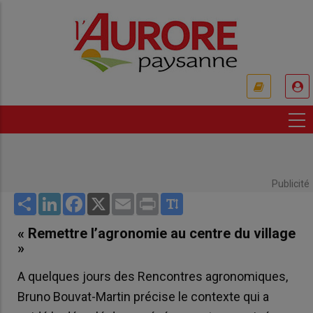
Aller
au
contenu
principal
USER
ACCOUNT
MENU
Publicité
Share
LinkedIn
Facebook
X
Email
Print
« Remettre l’agronomie au centre du village
»
A quelques jours des Rencontres agronomiques,
Bruno Bouvat-Martin précise le contexte qui a