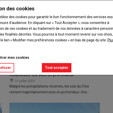
on des cookies
utilise des cookies pour garantir le bon fonctionnement des services ess
esure d’audience. En cliquant sur « Tout Accepter », vous consentez à
ation de ces cookies et au traitement de vos données à caractère person
es finalités décrites. Vous pourrez à tout moment revenir sur vos choix,
t le lien « Modifier mes préférences cookies » en bas de page du site.
Plu
trer mes cookies
refuser
Tout accepter
Des pluies encore insuffisantes pour
réhumecter les sols en profondeur
31 juillet 2025
Malgré les précipitations récentes, les sols du Cher
restent majoritairement secs en profondeur. Une…