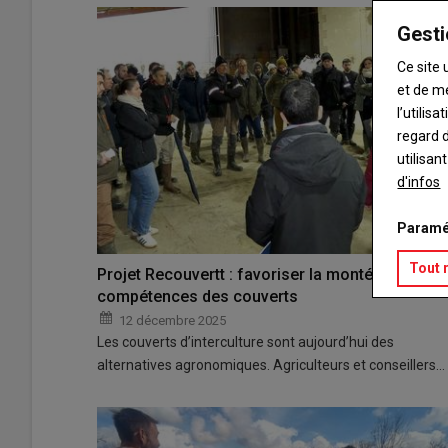
Gesti
Ce site 
et de m
l’utilis
regard d
utilisan
d'infos
Paramé
Tout 
Projet Recouvertt : favoriser la montée en
compétences des couverts
12 décembre 2025
Les couverts d’interculture sont aujourd’hui des
alternatives agronomiques. Agriculteurs et conseillers…