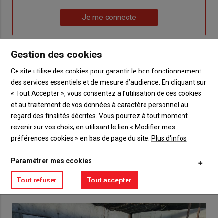
un
"Réinitialiser
Lien
nouveau
votre
Je me connecte
"Je
compte"
mot
me
de
connecte"
passe"
Gestion des cookies
Sous-
Vous n'êtes pas abonné(e)
Ce site utilise des cookies pour garantir le bon fonctionnement
titre
TITRE
CRÉEZ UN COMPTE
des services essentiels et de mesure d’audience. En cliquant sur
« Tout Accepter », vous consentez à l’utilisation de ces cookies
et au traitement de vos données à caractère personnel au
Body
Choisissez votre formule et créez votre
regard des finalités décrites. Vous pourrez à tout moment
compte pour accéder à tout {nom-site}.
revenir sur vos choix, en utilisant le lien « Modifier mes
préférences cookies » en bas de page du site.
Plus d'infos
Lien
Créez un compte
Paramétrer mes cookies
VOUS AIMEREZ AUSSI
Tout refuser
Tout accepter