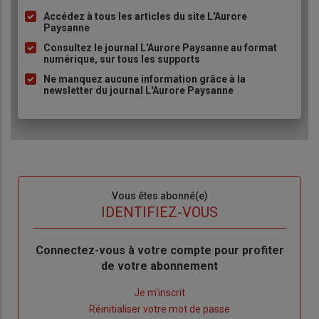
Accédez à tous les articles du site L'Aurore
Liste
Paysanne
à
Consultez le journal L'Aurore Paysanne au format
puce
numérique, sur tous les supports
Ne manquez aucune information grâce à la
newsletter du journal L'Aurore Paysanne
Sous-
Vous êtes abonné(e)
titre
TITRE
IDENTIFIEZ-VOUS
Body
Connectez-vous à votre compte pour profiter
de votre abonnement
Lien
Je m'inscrit
"Créer
Lien
Réinitialiser votre mot de passe