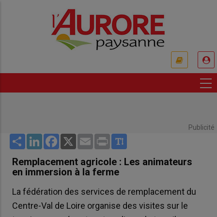
Aller
au
contenu
principal
USER
ACCOUNT
MENU
Publicité
Share
LinkedIn
Facebook
X
Email
Print
Remplacement agricole : Les animateurs
en immersion à la ferme
La fédération des services de remplacement du
Centre-Val de Loire organise des visites sur le