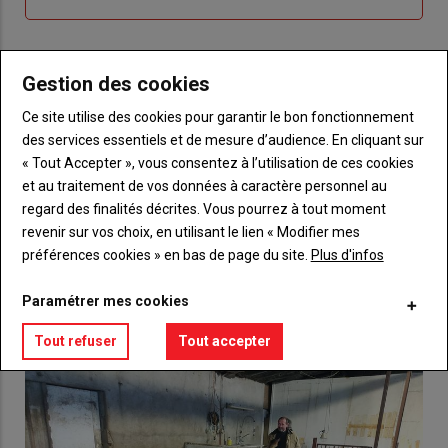
me
de
connecte"
passe"
Gestion des cookies
Sous-
Vous n'êtes pas abonné(e)
titre
TITRE
CRÉEZ UN COMPTE
Ce site utilise des cookies pour garantir le bon fonctionnement
des services essentiels et de mesure d’audience. En cliquant sur
Body
Choisissez votre formule et créez votre
« Tout Accepter », vous consentez à l’utilisation de ces cookies
compte pour accéder à tout {nom-site}.
et au traitement de vos données à caractère personnel au
regard des finalités décrites. Vous pourrez à tout moment
Lien
revenir sur vos choix, en utilisant le lien « Modifier mes
Créez un compte
préférences cookies » en bas de page du site.
Plus d'infos
Paramétrer mes cookies
VOUS AIMEREZ AUSSI
Tout refuser
Tout accepter