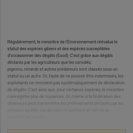
Régulièrement, le ministère de l'Environnement réévalue le
statut des espèces gibiers et des espèces susceptibles
d'occasionner des dégâts (Esod). C'est grâce aux dégâts
déclarés par les agriculteurs que les corvidés,
pigeons, renards et autres prédateurs sont classés sous un
statut ou un autre. Or, faute de ne pouvoir être indemnisés, les
exploitants ne renvoient pas systématiquement de déclaration
de dégâts. C'est ainsi que, pour certaines espèces, le ministère
n'enregistre plus de nuisances. Or, même si la fédération des
chasseurs peut transmettre les prélèvements déclarés par les
piégeurs agréés, ces derniers ne justifient en rien de la
nuisibilité de l'espèce.