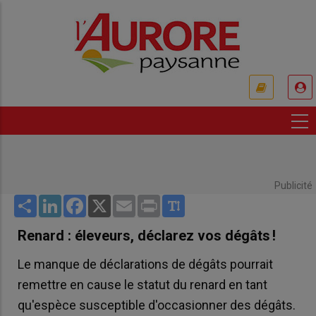
Aller
au
contenu
principal
USER
ACCOUNT
MENU
Publicité
Share
LinkedIn
Facebook
X
Email
Print
Renard : éleveurs, déclarez vos dégâts !
Le manque de déclarations de dégâts pourrait
remettre en cause le statut du renard en tant
qu'espèce susceptible d'occasionner des dégâts.