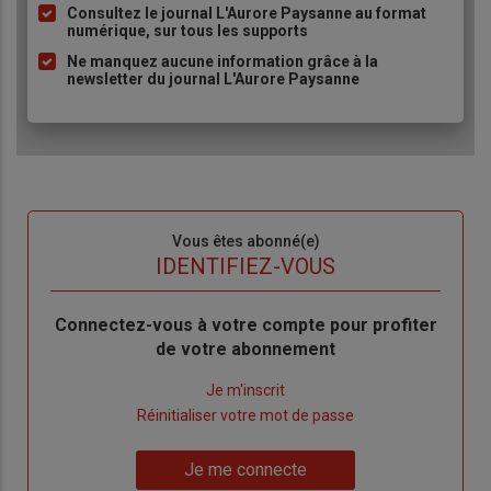
Consultez le journal L'Aurore Paysanne au format
puce
numérique, sur tous les supports
Ne manquez aucune information grâce à la
newsletter du journal L'Aurore Paysanne
Sous-
Vous êtes abonné(e)
titre
TITRE
IDENTIFIEZ-VOUS
Body
Connectez-vous à votre compte pour profiter
de votre abonnement
Lien
Je m'inscrit
"Créer
Lien
Réinitialiser votre mot de passe
un
"Réinitialiser
Lien
nouveau
votre
Je me connecte
"Je
compte"
mot