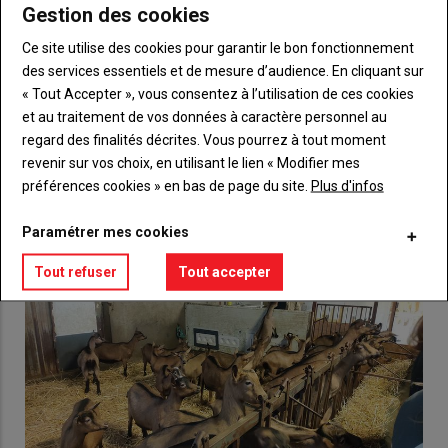
Gestion des cookies
Body
Choisissez votre formule et créez votre
compte pour accéder à tout {nom-site}.
Ce site utilise des cookies pour garantir le bon fonctionnement
des services essentiels et de mesure d’audience. En cliquant sur
Lien
« Tout Accepter », vous consentez à l’utilisation de ces cookies
Créez un compte
et au traitement de vos données à caractère personnel au
regard des finalités décrites. Vous pourrez à tout moment
revenir sur vos choix, en utilisant le lien « Modifier mes
VOUS AIMEREZ AUSSI
préférences cookies » en bas de page du site.
Plus d'infos
Paramétrer mes cookies
Tout refuser
Tout accepter