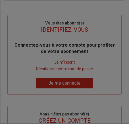
Sous-
Vous êtes abonné(e)
titre
TITRE
IDENTIFIEZ-VOUS
Body
Connectez-vous à votre compte pour profiter
de votre abonnement
Lien
Je m'inscrit
"Créer
Lien
Réinitialiser votre mot de passe
un
"Réinitialiser
Lien
nouveau
votre
Je me connecte
"Je
compte"
mot
me
de
connecte"
passe"
Sous-
Vous n'êtes pas abonné(e)
titre
TITRE
CRÉEZ UN COMPTE