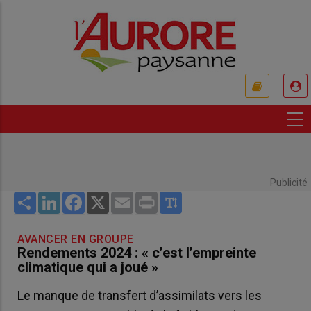
Aller
au
contenu
principal
USER
ACCOUNT
MENU
Publicité
Share
LinkedIn
Facebook
X
Email
Print
AVANCER EN GROUPE
Rendements 2024 : « c’est l’empreinte
climatique qui a joué »
Le manque de transfert d’assimilats vers les