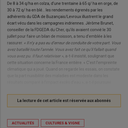
De 8 à 34 q/ha en colza, d’une trentaine à 65 q/ ha en orge, de
30 à 72 q/ ha en blé… les rendements égrenés par les
adhérents du GDA de Buzançais/Levroux illustrent le grand
écart vécu dans les campagnes indriennes. Jérôme Brunet,
conseiller de la FDGEDA du Cher, qu’ils avaient convié le 30
juillet pour faire un bilan de moisson, a tenu d’emblée à les
rassurer.
« Il n’y a pas eu d’erreur de conduite de votre part. Vous
avez bataillé toute l’année. Vous avez fait ce qu’il fallait quand
vous avez pu. Il faut relativiser »
, a-t-il insisté, soulignant que
cette situation concerne la France entière. « C’est l’empreinte
climatique qui a joué. Quand on regarde les essais, on constate
que la part nuisibilité des maladies est modeste dans les
résultats comparé à l’impact excès d’eau », a-t-il poursuivi.
ACTUALITÉS
CULTURES & VIGNE