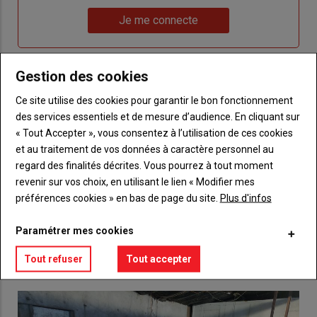
un
"Réinitialiser
Lien
nouveau
votre
Je me connecte
"Je
compte"
mot
me
de
connecte"
passe"
Gestion des cookies
Sous-
Vous n'êtes pas abonné(e)
Ce site utilise des cookies pour garantir le bon fonctionnement
titre
TITRE
CRÉEZ UN COMPTE
des services essentiels et de mesure d’audience. En cliquant sur
« Tout Accepter », vous consentez à l’utilisation de ces cookies
et au traitement de vos données à caractère personnel au
Body
Choisissez votre formule et créez votre
compte pour accéder à tout {nom-site}.
regard des finalités décrites. Vous pourrez à tout moment
revenir sur vos choix, en utilisant le lien « Modifier mes
Lien
préférences cookies » en bas de page du site.
Plus d'infos
Créez un compte
Paramétrer mes cookies
VOUS AIMEREZ AUSSI
Tout refuser
Tout accepter