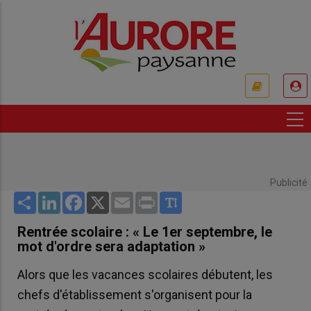
Aller
au
contenu
principal
USER
ACCOUNT
MENU
Publicité
Share
LinkedIn
Facebook
X
Email
Print
Rentrée scolaire : « Le 1er septembre, le
mot d'ordre sera adaptation »
Alors que les vacances scolaires débutent, les
chefs d'établissement s'organisent pour la