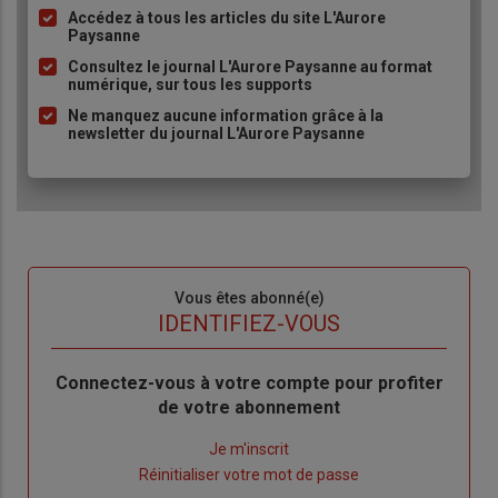
Accédez à tous les articles du site L'Aurore
Liste
Paysanne
à
Consultez le journal L'Aurore Paysanne au format
puce
numérique, sur tous les supports
Ne manquez aucune information grâce à la
newsletter du journal L'Aurore Paysanne
Sous-
Vous êtes abonné(e)
titre
TITRE
IDENTIFIEZ-VOUS
Body
Connectez-vous à votre compte pour profiter
de votre abonnement
Lien
Je m'inscrit
"Créer
Lien
Réinitialiser votre mot de passe