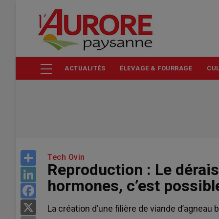
Aller
au
contenu
principal
ACTUALITÉS
ÉLEVAGE & FOURRAGE
CUL
Share
Tech Ovin
Reproduction : Le dérai
LinkedIn
hormones, c’est possible
Facebook
X
La création d’une filière de viande d’agneau