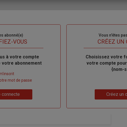
es abonné(e)
Sous-
Vous n'êtes pa
titre
FIEZ-VOUS
TITRE
CRÉEZ UN
us à votre compte
Body
Choisissez votre f
de votre abonnement
votre compte pour
{nom-si
m'inscrit
 votre mot de passe
Lien
 connecte
Créez un 