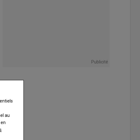
Publicité
entiels
nel au
 en
s