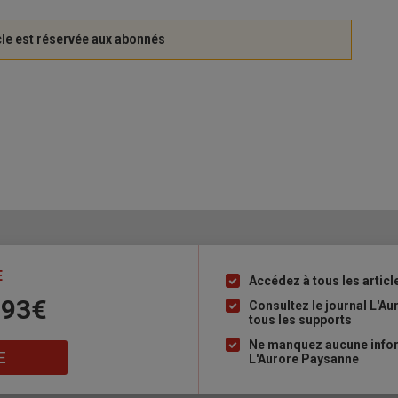
E
Accédez à tous les articl
Liste
 93€
à
Consultez le journal L'A
tous les supports
puce
Ne manquez aucune inform
E
L'Aurore Paysanne