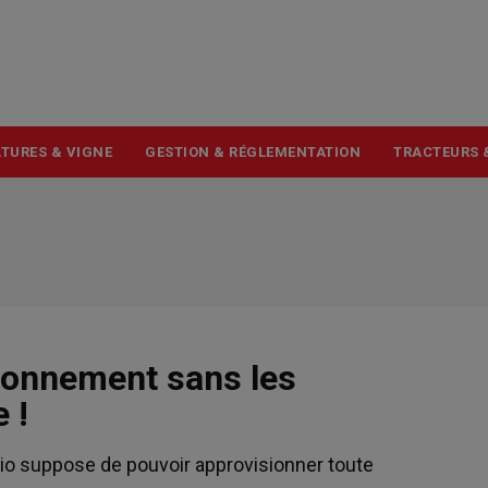
USER
ACCOUNT
MENU
TURES & VIGNE
GESTION & RÉGLEMENTATION
TRACTEURS 
sonnement sans les
 !
 bio suppose de pouvoir approvisionner toute