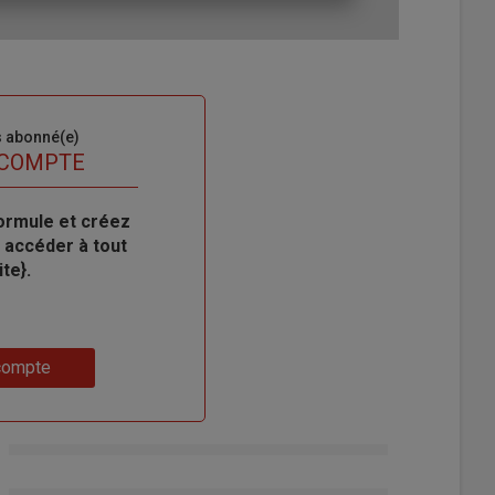
s abonné(e)
 COMPTE
ormule et créez
 accéder à tout
te}.
compte