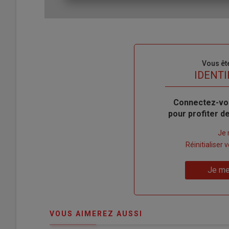
Sous-
Vous êt
titre
TITRE
IDENTI
Body
Connectez-vo
pour profiter 
Lien
Je 
"Créer
Lien
Réinitialiser
un
"Réinitialiser
Lien
nouveau
votre
Je me
"Je
compte"
mot
me
de
connecte"
passe"
VOUS AIMEREZ AUSSI