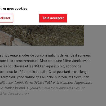
trer mes cookies
refuser
Tout accepter
avec les nouveaux modes de consommations de viande d’agneaux
 parmi les consommateurs. Mais créer une filière viande ovine
ée les boucheries et les GMS en agneaux bio, et donc de
rmones, le défi semble de taille. C’est pourtant le challenge
a ferme du Lycée Nature de La Roche-sur-Yon, et l’éleveur en
illé avec Vendée Sèvre Ovins, l’INRA et la chambre d’agriculture
que Patrice Briand.
Aujourd’hui cela fonctionne très bien : en
 à les dessaisonner ».