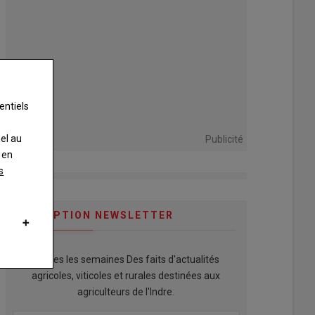
entiels
nel au
Publicité
 en
s
INSCRIPTION NEWSLETTER
Toutes les semaines Des faits d'actualités
agricoles, viticoles et rurales destinées aux
agriculteurs de l'Indre.