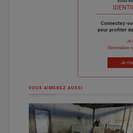
Sous-
Vous êt
titre
TITRE
IDENTI
Body
Connectez-vo
pour profiter 
Lien
Je 
"Créer
Lien
Réinitialiser
un
"Réinitialiser
Lien
nouveau
votre
Je me
"Je
compte"
mot
me
de
connecte"
passe"
VOUS AIMEREZ AUSSI