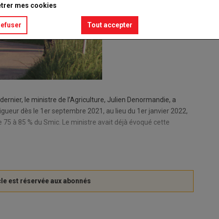
trer mes cookies
refuser
Tout accepter
ernier, le ministre de l’Agriculture, Julien Denormandie, a
igueur dès le 1er septembre 2021, au lieu du 1er janvier 2022,
de 75 à 85 % du Smic. Le ministre avait déjà évoqué cette