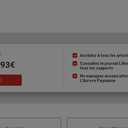
E
Accédez à tous les articl
Liste
 93€
à
Consultez le journal L'A
tous les supports
puce
Ne manquez aucune inform
E
L'Aurore Paysanne