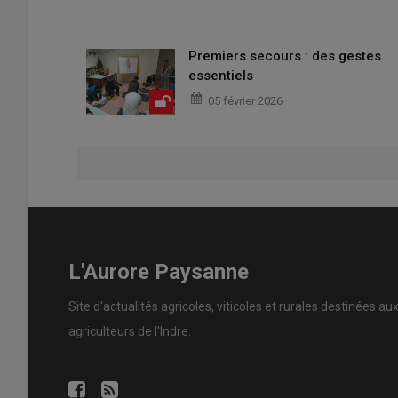
Premiers secours : des gestes
essentiels
05 février 2026
L'Aurore Paysanne
Site d'actualités agricoles, viticoles et rurales destinées au
agriculteurs de l'Indre.