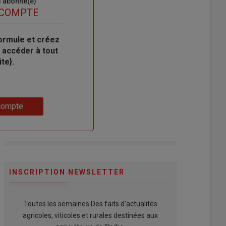
s abonné(e)
 COMPTE
ormule et créez
 accéder à tout
te}.
compte
INSCRIPTION NEWSLETTER
Toutes les semaines Des faits d'actualités
agricoles, viticoles et rurales destinées aux