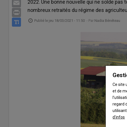
2022. Une bonne nouvelle qui ne solde pas t
Email
nombreux retraités du régime des agriculteu
Print
Publié le
jeu 18/03/2021 - 11:50
- Par
Nadia Bénéteau
Gesti
Ce site 
et de m
l’utilis
regard d
utilisan
d'infos