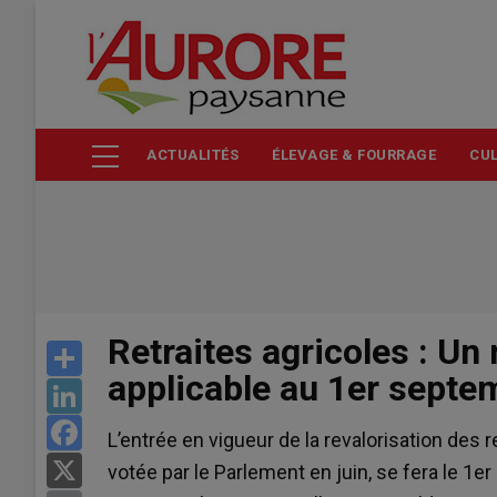
Aller
au
contenu
principal
ACTUALITÉS
ÉLEVAGE & FOURRAGE
CUL
Retraites agricoles : U
Share
applicable au 1er septe
LinkedIn
Facebook
L’entrée en vigueur de la revalorisation des 
X
votée par le Parlement en juin, se fera le 1e