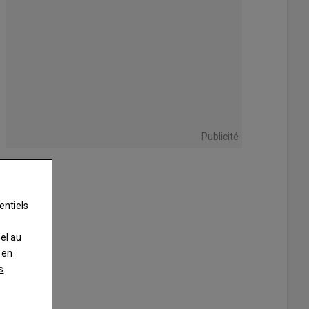
Publicité
entiels
nel au
 en
s