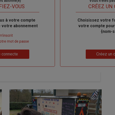
es abonné(e)
Sous-
Vous n'êtes pa
titre
FIEZ-VOUS
TITRE
CRÉEZ UN
us à votre compte
Body
Choisissez votre f
de votre abonnement
votre compte pour
{nom-si
m'inscrit
 votre mot de passe
Lien
 connecte
Créez un 