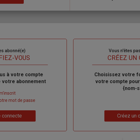
es abonné(e)
Sous-
Vous n'êtes pa
titre
FIEZ-VOUS
TITRE
CRÉEZ UN
us à votre compte
Body
Choisissez votre f
de votre abonnement
votre compte pour
{nom-si
m'inscrit
 votre mot de passe
Lien
 connecte
Créez un 