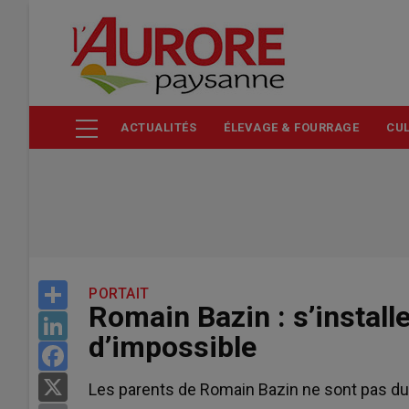
Aller
au
contenu
principal
ACTUALITÉS
ÉLEVAGE & FOURRAGE
CUL
Share
PORTAIT
Romain Bazin : s’installe
LinkedIn
d’impossible
Facebook
X
Les parents de Romain Bazin ne sont pas du 