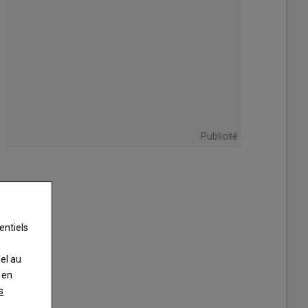
Publicité
entiels
nel au
 en
s