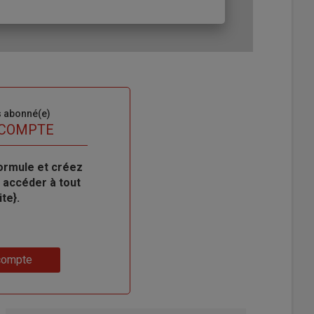
s abonné(e)
 COMPTE
ormule et créez
 accéder à tout
te}.
compte