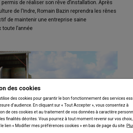
 permis de réaliser son rêve d’installation. Après
ture de l’Indre, Romain Bazin reprendra les rênes
ectif de maintenir une entreprise saine
 toute l’année
on des cookies
utilise des cookies pour garantir le bon fonctionnement des services ess
esure d’audience. En cliquant sur « Tout Accepter », vous consentez à
ation de ces cookies et au traitement de vos données à caractère person
es finalités décrites. Vous pourrez à tout moment revenir sur vos choix,
t le lien « Modifier mes préférences cookies » en bas de page du site.
Plu