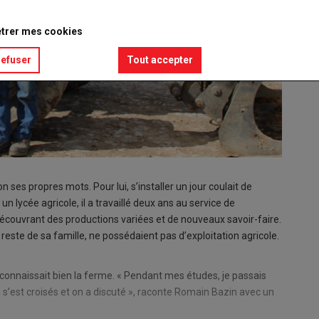
trer mes cookies
refuser
Tout accepter
lon ses propres mots. Pour lui, s’installer un jour coulait de
n lycée agricole, il a travaillé deux ans au service de
écouvrant des productions variées et de nouveaux savoir-faire.
este de sa famille, ne possédaient pas d’exploitation agricole.
 connaissait bien la ferme. « Pendant mes études, je passais
on s’est croisés et on a discuté », raconte Romain Bazin avec un