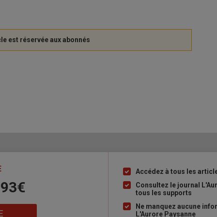
E
Accédez à tous les articl
Liste
 93€
à
Consultez le journal L'A
tous les supports
puce
Ne manquez aucune inform
E
L'Aurore Paysanne