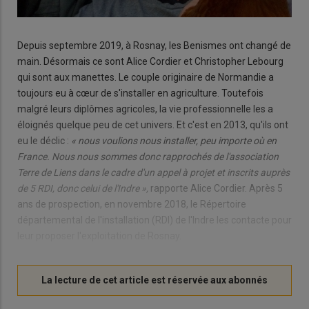
Depuis septembre 2019, à Rosnay, les Benismes ont changé de
main. Désormais ce sont Alice Cordier et Christopher Lebourg
qui sont aux manettes. Le couple originaire de Normandie a
toujours eu à cœur de s'installer en agriculture. Toutefois
malgré leurs diplômes agricoles, la vie professionnelle les a
éloignés quelque peu de cet univers. Et c'est en 2013, qu'ils ont
eu le déclic :
« nous voulions nous installer, peu importe où en
France. Nous nous sommes donc rapprochés de l'association
Terre de Liens dans le cadre d'un appel à projet et inscrits auprès
de 5 RDI, donc celui de l'Indre »,
rapporte Alice Cordier. Après 5
ans de prospection, en novembre 2018, le Répertoire
départemental de l'installation (RDI) de l'Indre les contacte pour
leur proposer l'exploitation de Rosnay.