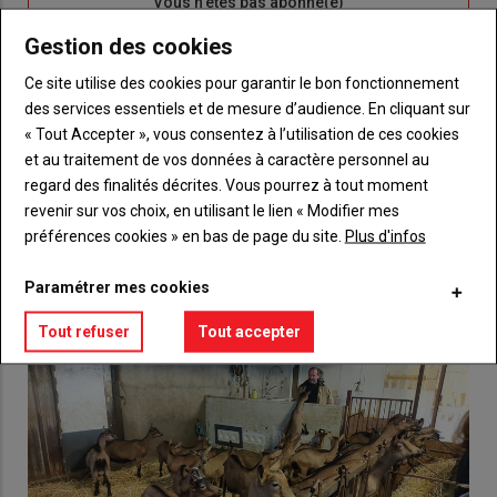
Sous-
Vous n'êtes pas abonné(e)
titre
TITRE
CRÉEZ UN COMPTE
Gestion des cookies
Ce site utilise des cookies pour garantir le bon fonctionnement
Body
Choisissez votre formule et créez votre
des services essentiels et de mesure d’audience. En cliquant sur
compte pour accéder à tout {nom-site}.
« Tout Accepter », vous consentez à l’utilisation de ces cookies
Lien
et au traitement de vos données à caractère personnel au
Créez un compte
regard des finalités décrites. Vous pourrez à tout moment
revenir sur vos choix, en utilisant le lien « Modifier mes
préférences cookies » en bas de page du site.
Plus d'infos
VOUS AIMEREZ AUSSI
Paramétrer mes cookies
Tout refuser
Tout accepter