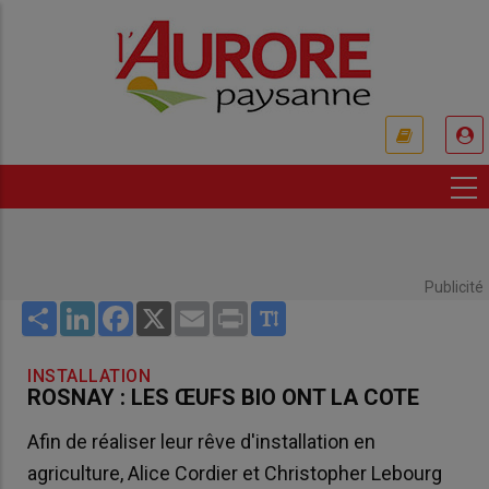
Aller
au
contenu
principal
USER
ACCOUNT
MENU
Publicité
Share
LinkedIn
Facebook
X
Email
Print
INSTALLATION
ROSNAY : LES ŒUFS BIO ONT LA COTE
Afin de réaliser leur rêve d'installation en
agriculture, Alice Cordier et Christopher Lebourg