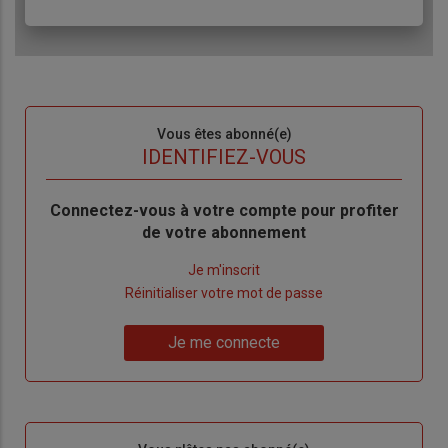
Sous-
Vous êtes abonné(e)
titre
TITRE
IDENTIFIEZ-VOUS
Body
Connectez-vous à votre compte pour profiter
de votre abonnement
Lien
Je m'inscrit
"Créer
Lien
Réinitialiser votre mot de passe
un
"Réinitialiser
Lien
nouveau
votre
Je me connecte
"Je
compte"
mot
me
de
connecte"
passe"