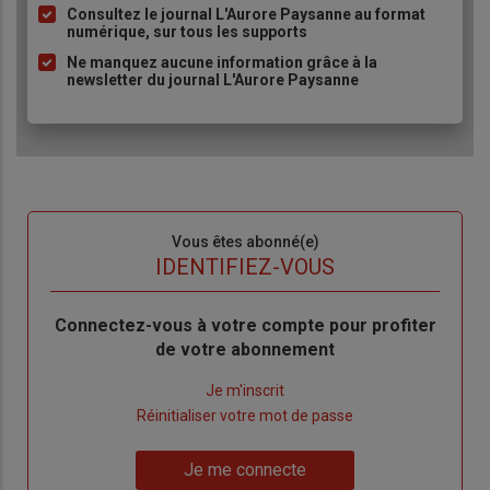
Consultez le journal L'Aurore Paysanne au format
puce
numérique, sur tous les supports
Ne manquez aucune information grâce à la
newsletter du journal L'Aurore Paysanne
Sous-
Vous êtes abonné(e)
titre
TITRE
IDENTIFIEZ-VOUS
Body
Connectez-vous à votre compte pour profiter
de votre abonnement
Lien
Je m'inscrit
"Créer
Lien
Réinitialiser votre mot de passe
un
"Réinitialiser
Lien
nouveau
votre
Je me connecte
"Je