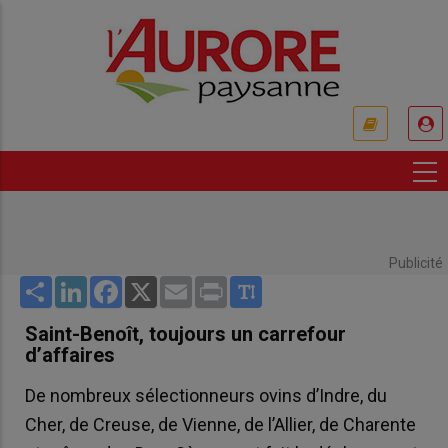
Aller
au
contenu
principal
USER
ACCOUNT
MENU
Publicité
Share
LinkedIn
Facebook
X
Email
Print
Saint-Benoît, toujours un carrefour
d’affaires
De nombreux sélectionneurs ovins d’Indre, du
Cher, de Creuse, de Vienne, de l’Allier, de Charente