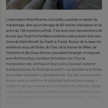
L’association Atout Brenne, à Douadic, possède un atelier de
maraîchage, ainsi qu’un élevage de 80 vaches charolaises et un
autre de 120 moutons suffolk. C’est avec huit reproducteurs de
la race que l’Esat Ferme Maison blanche était présent à la foire
ovine de Saint-Benoît-du-Sault, le 3 août. Autour de la case, les
acheteurs issus de l’Indre, du Cher, de la Vienne de l’Allier, de
Charente et des Deux-Sèvres, pouvaient échanger et négocier
avec Anthony Bois, moniteur de l’atelier ovin. Pour la
manipulation des animaux et leurs soins, il pouvait compter
quelques jeunes de l’Esat qui œuvrent « au quotidien à la ferme
avec plaisir et passion », témoignent-ils. Sur site, les ovins sont
au pré, avec un système de pâturage tournant peu chargé, «
malgré le fait que nous ayons une rotation de paddocks rapide.
Le manque d’eau se fait ressentir, les prairies sont grillées donc
nous les complémentons avec du maïs en granulés », rapporte
Anthony Bois.