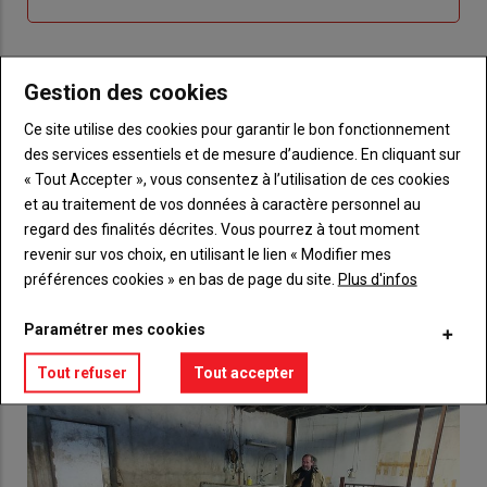
compte"
mot
me
de
connecte"
passe"
Gestion des cookies
Sous-
Vous n'êtes pas abonné(e)
titre
TITRE
CRÉEZ UN COMPTE
Ce site utilise des cookies pour garantir le bon fonctionnement
des services essentiels et de mesure d’audience. En cliquant sur
« Tout Accepter », vous consentez à l’utilisation de ces cookies
Body
Choisissez votre formule et créez votre
compte pour accéder à tout {nom-site}.
et au traitement de vos données à caractère personnel au
regard des finalités décrites. Vous pourrez à tout moment
Lien
revenir sur vos choix, en utilisant le lien « Modifier mes
Créez un compte
préférences cookies » en bas de page du site.
Plus d'infos
Paramétrer mes cookies
VOUS AIMEREZ AUSSI
Tout refuser
Tout accepter