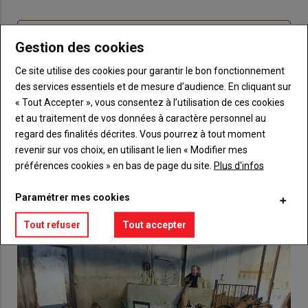
connecte"
passe"
Sous-
Vous n'êtes pas abonné(e)
Gestion des cookies
titre
TITRE
CRÉEZ UN COMPTE
Ce site utilise des cookies pour garantir le bon fonctionnement
des services essentiels et de mesure d’audience. En cliquant sur
Body
Choisissez votre formule et créez votre
« Tout Accepter », vous consentez à l’utilisation de ces cookies
compte pour accéder à tout {nom-site}.
et au traitement de vos données à caractère personnel au
regard des finalités décrites. Vous pourrez à tout moment
Lien
Créez un compte
revenir sur vos choix, en utilisant le lien « Modifier mes
préférences cookies » en bas de page du site.
Plus d'infos
VOUS AIMEREZ AUSSI
Paramétrer mes cookies
Tout refuser
Tout accepter