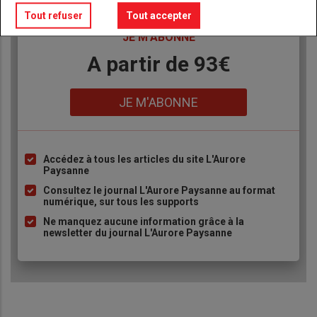
Tout refuser
Tout accepter
TITRE
JE M'ABONNE
Body
A partir de 93€
Lien
JE M'ABONNE
Accédez à tous les articles du site L'Aurore
Liste
Paysanne
à
Consultez le journal L'Aurore Paysanne au format
puce
numérique, sur tous les supports
Ne manquez aucune information grâce à la
newsletter du journal L'Aurore Paysanne