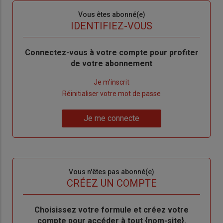
Sous-
Vous êtes abonné(e)
titre
TITRE
IDENTIFIEZ-VOUS
Body
Connectez-vous à votre compte pour profiter
de votre abonnement
Lien
Je m'inscrit
"Créer
Lien
Réinitialiser votre mot de passe
un
"Réinitialiser
Lien
nouveau
votre
Je me connecte
"Je
compte"
mot
me
de
connecte"
passe"
Sous-
Vous n'êtes pas abonné(e)
titre
TITRE
CRÉEZ UN COMPTE
Body
Choisissez votre formule et créez votre
compte pour accéder à tout {nom-site}.