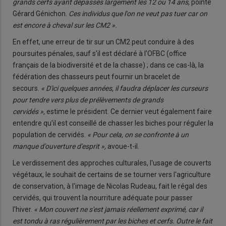
grands cerfs ayant dépassés largement les 12 ou 14 ans,
pointe
Gérard Génichon.
Ces individus que l'on ne veut pas tuer car on
est encore à cheval sur les CM2 ».
En effet, une erreur de tir sur un CM2 peut conduire à des
poursuites pénales, sauf s'il est déclaré à l'OFBC (office
français de la biodiversité et de la chasse) ; dans ce cas-là, la
fédération des chasseurs peut fournir un bracelet de
secours.
« D'ici quelques années, il faudra déplacer les curseurs
pour tendre vers plus de prélèvements de grands
cervidés »,
estime le président. Ce dernier veut également faire
entendre qu'il est conseillé de chasser les biches pour réguler la
population de cervidés.
« Pour cela, on se confronte à un
manque d'ouverture d'esprit »,
avoue-t-il.
Le verdissement des approches culturales, l'usage de couverts
végétaux, le souhait de certains de se tourner vers l'agriculture
de conservation, à l'image de Nicolas Rudeau, fait le régal des
cervidés, qui trouvent la nourriture adéquate pour passer
l'hiver.
« Mon couvert ne s'est jamais réellement exprimé, car il
est tondu à ras régulièrement par les biches et cerfs. Outre le fait