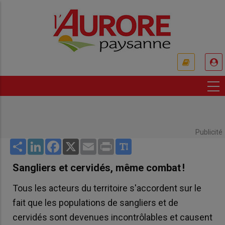
Aller
au
contenu
principal
USER
ACCOUNT
MENU
Publicité
Share
LinkedIn
Facebook
X
Email
Print
Sangliers et cervidés, même combat !
Tous les acteurs du territoire s'accordent sur le
fait que les populations de sangliers et de
cervidés sont devenues incontrôlables et causent