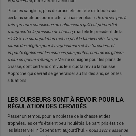
le problème
», note Gérard Génichon.
Pour les sangliers, plus de bracelets ont été distribués sur
certains secteurs pour inciter à chasser plus.
« Je n'arrive pas à
faire prendre conscience aux chasseurs qu'il est primordial
d'augmenter la pression de chasse,
martèle le président de la
FDC 36.
La surpopulation met en péril la biodiversité. Ce qui
cause des dégâts pour les agriculteurs et les forestiers, et
impacte également les espèces plus petites, comme les gibiers
d'eau en queue d'étangs. »
Même consigne pour les plans de
chasse, dont certains ont vus leur quota revu à la hausse.
Approche qui devrait se généraliser au fils des ans, selon les
situations.
LES CURSEURS SONT À REVOIR POUR LA
RÉGULATION DES CERVIDÉS
Passer un temps, pour la noblesse de la chasse et des
trophées, les cerfs étaient peu inquiétés. Le parti pris était de
les laisser vieillir. Cependant, aujourd'hui,
« nous avons assez de