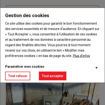
connecte"
passe"
Sous-
Vous n'êtes pas abonné(e)
Gestion des cookies
titre
TITRE
CRÉEZ UN COMPTE
Ce site utilise des cookies pour garantir le bon fonctionnement
des services essentiels et de mesure d’audience. En cliquant sur
Body
Choisissez votre formule et créez votre
« Tout Accepter », vous consentez à l’utilisation de ces cookies
compte pour accéder à tout {nom-site}.
et au traitement de vos données à caractère personnel au
regard des finalités décrites. Vous pourrez à tout moment
Lien
Créez un compte
revenir sur vos choix, en utilisant le lien « Modifier mes
préférences cookies » en bas de page du site.
Plus d'infos
VOUS AIMEREZ AUSSI
Paramétrer mes cookies
Tout refuser
Tout accepter