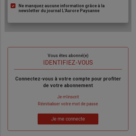
Ne manquez aucune information grâce à la
newsletter du journal L'Aurore Paysanne
Sous-
Vous êtes abonné(e)
titre
TITRE
IDENTIFIEZ-VOUS
Body
Connectez-vous à votre compte pour profiter
de votre abonnement
Lien
Je m'inscrit
"Créer
Lien
Réinitialiser votre mot de passe
un
"Réinitialiser
Lien
nouveau
votre
Je me connecte
"Je
compte"
mot
me
de