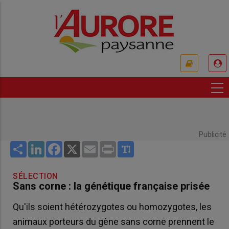
Aller
au
contenu
principal
USER
ACCOUNT
MENU
Publicité
Share
LinkedIn
Facebook
X
Email
Print
SÉLECTION
Sans corne : la génétique française prisée
Qu'ils soient hétérozygotes ou homozygotes, les
animaux porteurs du gène sans corne prennent le