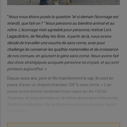
“
Nous nous étions posés la question ''et si demain l'écornage est
interdit, que fait-on ? '' Nous pensions au bienêtre animal et au
nôtre. L'écornage n'est agréable pour personne,
resitue Loïc
Lagaudrière, de Neuillay-les-Bois.
A partir de là, nous avons
décidé de travailler une souche de sans corne, avec pour
challenge de conserver les qualités maternelles et de croissance
de nos cornues, en ajoutant le gène sans corne. Nous avons fait
des choix stratégiques auxquels personne ne croyait, et qui sont
porteurs aujourd'hui. »
Depuis seize ans, père et fils maintiennent le cap. Ils sont en
passe d'avoir un cheptel charolais 100 % sans corne. «
L'an
passé avons écorné seulement trois veaux sur les 145 du
troupeau, et nous sommes sur la même dynamique cette année,
illustre le producteur. On se donne encore cinq ans pour réussir
notre pari ».