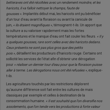
betteraves ont été récoltées avec un rendement moindre, et les
haricots, il va falloir nettoyer le champs, faute de
gousses ».
Implantés début mai, les haricots ont pu bénéficier
d'un tour d'eau avant la floraison ou avant la canicule de
juin,
« ils étaient magnifiques »,
témoignent-t-ils. Un apport que
la culture a su valoriser rapidement mais les fortes
températures et le manque d'eau ont fait couler les fleurs.
« Il y
a quelques gousses, rare sont celles avec des haricots dedans.
Ceux présents ne sont pas plus gros que des petits
pois »,
détaillent les producteurs d'haricots rouge. Certains ont
sollicité les services de l'état afin d'obtenir une dérogation
pour
« réaliser un dernier tour d'eau pour que la floraison puisse
aller à terme. Les dérogations nous ont été refusées »,
explique-
t-ils.
Les agriculteurs touchés par les restrictions déplorent
qu'aucune différence soit fait entre les cultures de maïs
classiques par exemple et celles à destination de la
consommation humaine.
« Il est souhaité que l'on diversifie nos
assolements, que l'on tende vers les productions à forte valeur