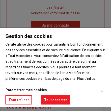
Lien
Je m'inscrit
"Créer
Lien
Réinitialiser votre mot de passe
un
"Réinitialiser
Lien
nouveau
votre
Je me connecte
"Je
compte"
mot
Gestion des cookies
me
de
connecte"
passe"
Ce site utilise des cookies pour garantir le bon fonctionnement
des services essentiels et de mesure d’audience. En cliquant sur
Sous-
Vous n'êtes pas abonné(e)
titre
« Tout Accepter », vous consentez à l’utilisation de ces cookies
TITRE
CRÉEZ UN COMPTE
et au traitement de vos données à caractère personnel au
regard des finalités décrites. Vous pourrez à tout moment
Body
Choisissez votre formule et créez votre
revenir sur vos choix, en utilisant le lien « Modifier mes
compte pour accéder à tout {nom-site}.
préférences cookies » en bas de page du site.
Plus d'infos
Lien
Créez un compte
Paramétrer mes cookies
Tout refuser
Tout accepter
VOUS AIMEREZ AUSSI