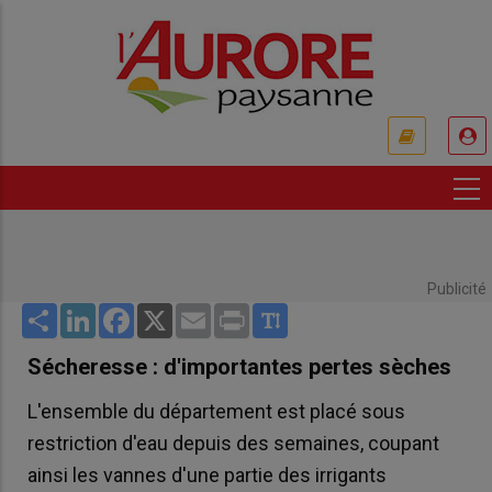
Aller
au
contenu
principal
USER
ACCOUNT
MENU
Publicité
Share
LinkedIn
Facebook
X
Email
Print
Sécheresse : d'importantes pertes sèches
L'ensemble du département est placé sous
restriction d'eau depuis des semaines, coupant
ainsi les vannes d'une partie des irrigants