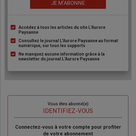
Lien
JE M'ABONNE
Accédez à tous les articles du site L'Aurore
Liste
Paysanne
à
Consultez le journal L'Aurore Paysanne au format
puce
numérique, sur tous les supports
Ne manquez aucune information grâce à la
newsletter du journal L'Aurore Paysanne
Sous-
Vous êtes abonné(e)
titre
TITRE
IDENTIFIEZ-VOUS
Body
Connectez-vous à votre compte pour profiter
de votre abonnement