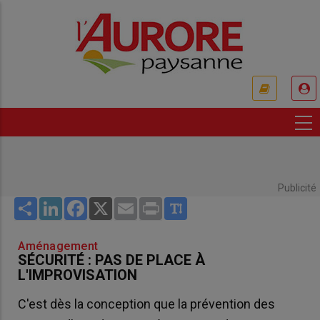
Aller
au
contenu
principal
USER
ACCOUNT
MENU
Publicité
Share
LinkedIn
Facebook
X
Email
Print
Aménagement
SÉCURITÉ : PAS DE PLACE À
L'IMPROVISATION
C'est dès la conception que la prévention des