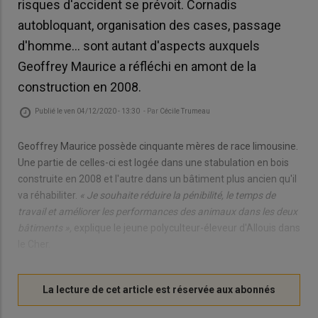
risques d'accident se prévoit. Cornadis
autobloquant, organisation des cases, passage
d'homme… sont autant d'aspects auxquels
Geoffrey Maurice a réfléchi en amont de la
construction en 2008.
Publié le
ven 04/12/2020 - 13:30
- Par
Cécile Trumeau
Geoffrey Maurice possède cinquante mères de race limousine.
Une partie de celles-ci est logée dans une stabulation en bois
construite en 2008 et l'autre dans un bâtiment plus ancien qu'il
va réhabiliter.
« Je souhaite réduire la pénibilité, le temps de
travail et améliorer les performances des animaux dans les deux
bâtiments »,
explique le jeune polyculteur-éleveur d'Allouis dans
le Cher.