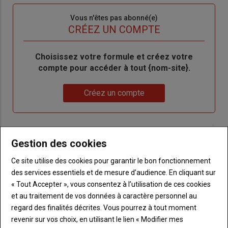
Sous-
Vous n'êtes pas abonné(e)
titre
TITRE
CRÉEZ UN COMPTE
Body
Choisissez votre formule et créez votre
compte pour accéder à tout {nom-site}.
Lien
Créez un compte
VOUS AIMEREZ AUSSI
Gestion des cookies
Ce site utilise des cookies pour garantir le bon fonctionnement
des services essentiels et de mesure d’audience. En cliquant sur
« Tout Accepter », vous consentez à l’utilisation de ces cookies
et au traitement de vos données à caractère personnel au
regard des finalités décrites. Vous pourrez à tout moment
revenir sur vos choix, en utilisant le lien « Modifier mes