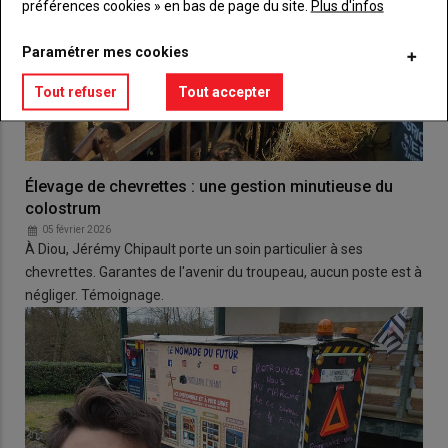
préférences cookies » en bas de page du site.
Plus d'infos
Paramétrer mes cookies
Tout refuser
Tout accepter
Élevage de chevrettes : une gestion minutieuse du
colostrum
05 février 2026
À Diou, Jérémy Chipault porte un soin particulier à ses
chevrettes. Garantes de l'avenir du troupeau, aucun poste est à
négliger. Témoignage.