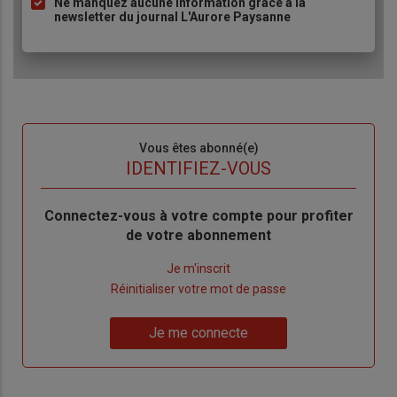
Ne manquez aucune information grâce à la
newsletter du journal L'Aurore Paysanne
Sous-
Vous êtes abonné(e)
titre
TITRE
IDENTIFIEZ-VOUS
Body
Connectez-vous à votre compte pour profiter
de votre abonnement
Lien
Je m'inscrit
"Créer
Lien
Réinitialiser votre mot de passe
un
"Réinitialiser
Lien
nouveau
votre
Je me connecte
"Je
compte"
mot
me
de
connecte"
passe"