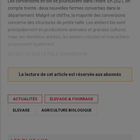
Les conversions en bio se poursuivent dans l’Indre. En 2021, on
compte trente- deux nouvelles fermes converties dans le
département. Malgré ce chiffre, la majorité des conversions
concerne des structures de petite taille. Les ateliers bio sont
principalement en productions animales et grandes cultures
mais ces dernières années, les ateliers viticoles et maraîchers
progressent également.
QU’EST-CE QUE LE PÔLE CONVERSION
ACTUALITÉS
ÉLEVAGE & FOURRAGE
ELEVAGE
AGRICULTURE BIOLOGIQUE