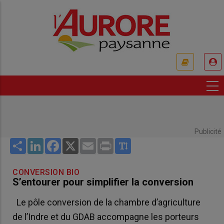
Aller
au
contenu
principal
USER
ACCOUNT
MENU
Publicité
Share
LinkedIn
Facebook
X
Email
Print
CONVERSION BIO
S’entourer pour simplifier la conversion
Le pôle conversion de la chambre d’agriculture
de l’Indre et du GDAB accompagne les porteurs