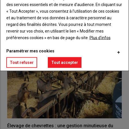
des services essentiels et de mesure d’audience. En cliquant sur
« Tout Accepter », vous consentez à l’utilisation de ces cookies
VOUS AIMEREZ AUSSI
et au traitement de vos données à caractère personnel au
regard des finalités décrites. Vous pourrez à tout moment
revenir sur vos choix, en utilisant le lien « Modifier mes
préférences cookies » en bas de page du site.
Plus d'infos
Paramétrer mes cookies
Tout refuser
Tout accepter
Élevage de chevrettes : une gestion minutieuse du