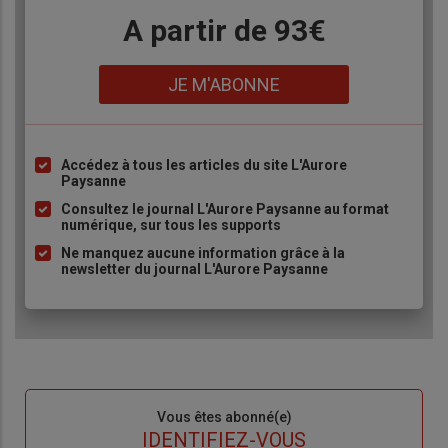
Body
A partir de 93€
Lien
JE M'ABONNE
Accédez à tous les articles du site L'Aurore
Liste
Paysanne
à
Consultez le journal L'Aurore Paysanne au format
puce
numérique, sur tous les supports
Ne manquez aucune information grâce à la
newsletter du journal L'Aurore Paysanne
Sous-
Vous êtes abonné(e)
titre
TITRE
IDENTIFIEZ-VOUS