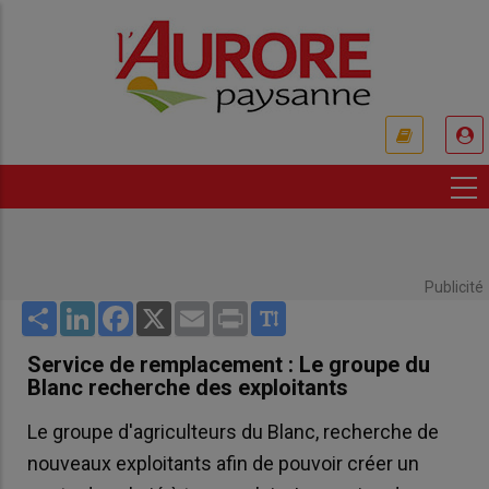
Aller
au
contenu
principal
USER
ACCOUNT
MENU
Publicité
Share
LinkedIn
Facebook
X
Email
Print
Service de remplacement : Le groupe du
Blanc recherche des exploitants
Le groupe d'agriculteurs du Blanc, recherche de
nouveaux exploitants afin de pouvoir créer un