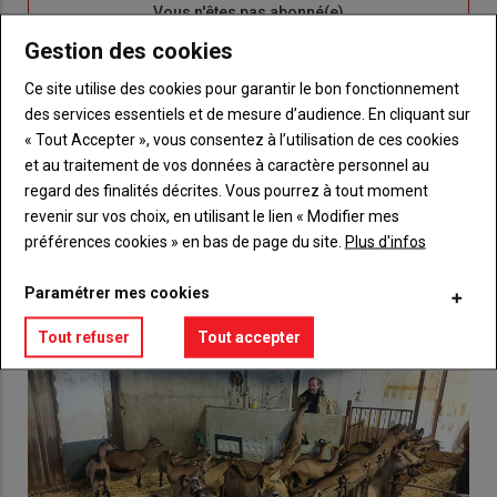
Sous-
Vous n'êtes pas abonné(e)
titre
TITRE
CRÉEZ UN COMPTE
Gestion des cookies
Ce site utilise des cookies pour garantir le bon fonctionnement
Body
Choisissez votre formule et créez votre
des services essentiels et de mesure d’audience. En cliquant sur
compte pour accéder à tout {nom-site}.
« Tout Accepter », vous consentez à l’utilisation de ces cookies
et au traitement de vos données à caractère personnel au
Lien
Créez un compte
regard des finalités décrites. Vous pourrez à tout moment
revenir sur vos choix, en utilisant le lien « Modifier mes
préférences cookies » en bas de page du site.
Plus d'infos
VOUS AIMEREZ AUSSI
Paramétrer mes cookies
Tout refuser
Tout accepter