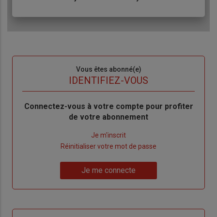
Sous-
Vous êtes abonné(e)
titre
TITRE
IDENTIFIEZ-VOUS
Body
Connectez-vous à votre compte pour profiter
de votre abonnement
Lien
Je m'inscrit
"Créer
Lien
Réinitialiser votre mot de passe
un
"Réinitialiser
Lien
nouveau
votre
Je me connecte
"Je
compte"
mot
me
de
connecte"
passe"