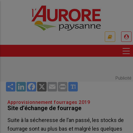
Aller
au
contenu
principal
USER
ACCOUNT
MENU
Publicité
Share
LinkedIn
Facebook
X
Email
Print
Approvisionnement fourrages 2019
Site d’échange de fourrage
Suite à la sécheresse de l’an passé, les stocks de
fourrage sont au plus bas et malgré les quelques