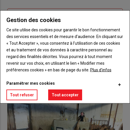
connecte"
passe"
Sous-
Vous n'êtes pas abonné(e)
Gestion des cookies
titre
TITRE
CRÉEZ UN COMPTE
Ce site utilise des cookies pour garantir le bon fonctionnement
des services essentiels et de mesure d’audience. En cliquant sur
Body
Choisissez votre formule et créez votre
« Tout Accepter », vous consentez à l’utilisation de ces cookies
compte pour accéder à tout {nom-site}.
et au traitement de vos données à caractère personnel au
regard des finalités décrites. Vous pourrez à tout moment
Lien
Créez un compte
revenir sur vos choix, en utilisant le lien « Modifier mes
préférences cookies » en bas de page du site.
Plus d'infos
VOUS AIMEREZ AUSSI
Paramétrer mes cookies
Tout refuser
Tout accepter