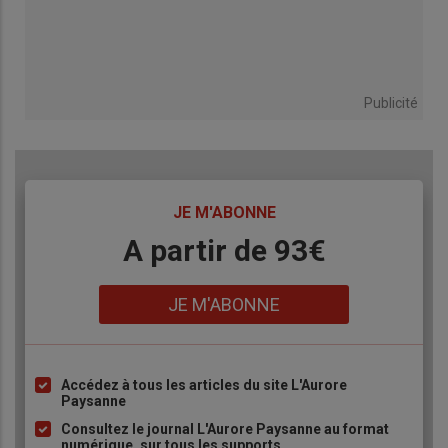
Publicité
TITRE
JE M'ABONNE
Body
A partir de 93€
Lien
JE M'ABONNE
Accédez à tous les articles du site L'Aurore
Liste
Paysanne
à
Consultez le journal L'Aurore Paysanne au format
puce
numérique, sur tous les supports