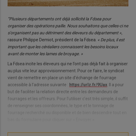
“Plusieurs départements ont déjà sollicité la Fdsea pour
organiser des opérations paille. Nous souhaitons que celles-ci ne
s’organisent pas au détriment des éleveurs du département »,
rassure Philippe Demiot, président de la Fdsea.
« De plus, il est
important que les céréaliers connaissent les besoins locaux
avant de monter les lames de broyage. »
La Fdsea incite les éleveurs qui ne l’ont pas déjà fait à organiser
au plus vite leur approvisionnement. Pour ce faire, le syndicat
vient de remettre en place un site d’échange de fourrage
accessible à l’adresse suivante :
https://urlz.fr/9Uax
. Il a pour
but de faciliter la relation directe entre les demandeurs de
fourrages et les offreurs. Pour l’utiliser c’est très simple, il suffit
de renseigner ses coordonnées, le type et le tonnage de
fourrage recherché ou disponible et de bien descendre tout en
bas du formulaire pour cliquer sur « Envoyer ».