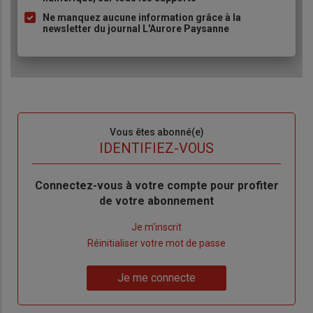
Ne manquez aucune information grâce à la
newsletter du journal L'Aurore Paysanne
Sous-
Vous êtes abonné(e)
titre
TITRE
IDENTIFIEZ-VOUS
Body
Connectez-vous à votre compte pour profiter
de votre abonnement
Lien
Je m'inscrit
"Créer
Lien
Réinitialiser votre mot de passe
un
"Réinitialiser
Lien
nouveau
votre
Je me connecte
"Je
compte"
mot
me
de