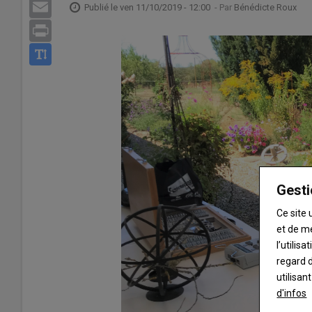
Email
Publié le
ven 11/10/2019 - 12:00
- Par
Bénédicte Roux
Print
Gesti
Ce site 
et de m
l’utilis
regard d
utilisan
d'infos