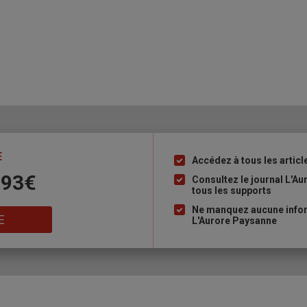
E
Accédez à tous les articl
Liste
 93€
à
Consultez le journal L'A
tous les supports
puce
Ne manquez aucune inform
E
L'Aurore Paysanne