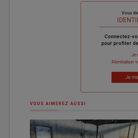
Sous-
Vous êt
titre
TITRE
IDENTI
Body
Connectez-vo
pour profiter 
Lien
Je 
"Créer
Lien
Réinitialiser
un
"Réinitialiser
Lien
nouveau
votre
Je me
"Je
compte"
mot
me
de
connecte"
passe"
VOUS AIMEREZ AUSSI