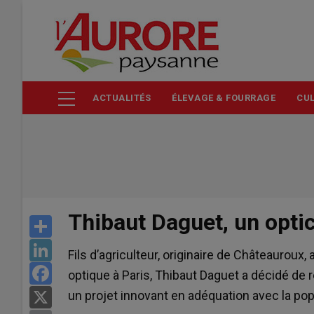
Aller
au
contenu
principal
ACTUALITÉS
ÉLEVAGE & FOURRAGE
CUL
Thibaut Daguet, un optic
Share
LinkedIn
Fils d’agriculteur, originaire de Châteauroux, 
Facebook
optique à Paris, Thibaut Daguet a décidé de 
un projet innovant en adéquation avec la pop
X