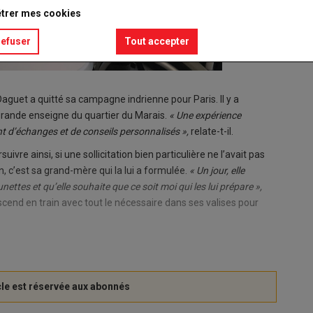
trer mes cookies
refuser
Tout accepter
Daguet a quitté sa campagne indrienne pour Paris. Il y a
grande enseigne du quartier du Marais.
« Une expérience
nt d’échanges et de conseils personnalisés »,
relate-t-il.
re ainsi, si une sollicitation bien particulière ne l’avait pas
n, c’est sa grand-mère qui la lui a formulée.
« Un jour, elle
nettes et qu’elle souhaite que ce soit moi qui les lui prépare »,
 descend en train avec tout le nécessaire dans ses valises pour