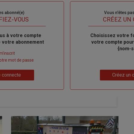
es abonné(e)
Sous-
Vous n'êtes pa
titre
FIEZ-VOUS
TITRE
CRÉEZ UN
us à votre compte
Body
Choisissez votre f
de votre abonnement
votre compte pour
{nom-si
m'inscrit
 votre mot de passe
Lien
 connecte
Créez un 