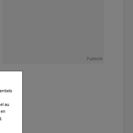
Publicité
entiels
nel au
 en
s