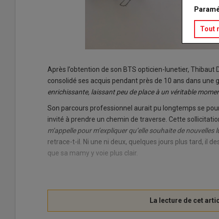
Paramé
Tout 
Après l’obtention de son BTS opticien-lunetier, Thibaut 
consolidé ses acquis pendant près de 10 ans dans une 
enrichissante, laissant peu de place à un véritable mome
Son parcours professionnel aurait pu longtemps se poursuiv
invité à prendre un chemin de traverse. Cette sollicitatio
m’appelle pour m’expliquer qu’elle souhaite de nouvelles lu
retrace-t-il. Ni une ni deux, quelques jours plus tard, il
que sa mamy y voie plus clair.