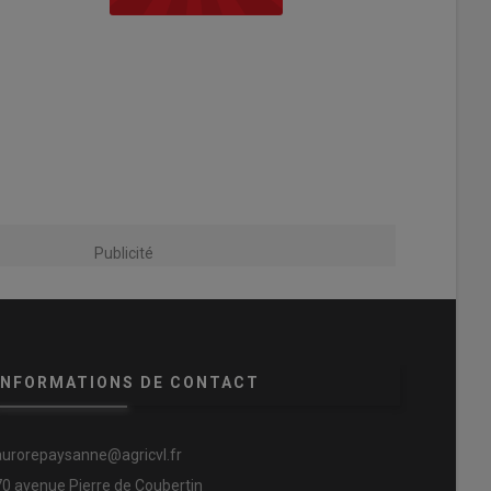
Publicité
INFORMATIONS DE CONTACT
aurorepaysanne@agricvl.fr
70 avenue Pierre de Coubertin