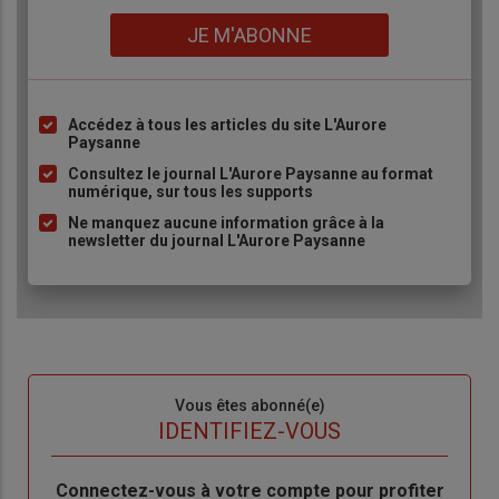
Lien
JE M'ABONNE
Accédez à tous les articles du site L'Aurore
Liste
Paysanne
à
Consultez le journal L'Aurore Paysanne au format
puce
numérique, sur tous les supports
Ne manquez aucune information grâce à la
newsletter du journal L'Aurore Paysanne
Sous-
Vous êtes abonné(e)
titre
TITRE
IDENTIFIEZ-VOUS
Body
Connectez-vous à votre compte pour profiter