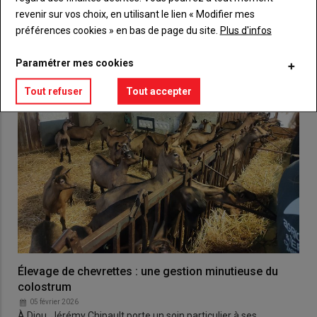
VOUS AIMEREZ AUSSI
revenir sur vos choix, en utilisant le lien « Modifier mes
préférences cookies » en bas de page du site.
Plus d'infos
Paramétrer mes cookies
Tout refuser
Tout accepter
Élevage de chevrettes : une gestion minutieuse du
colostrum
05 février 2026
À Diou, Jérémy Chipault porte un soin particulier à ses