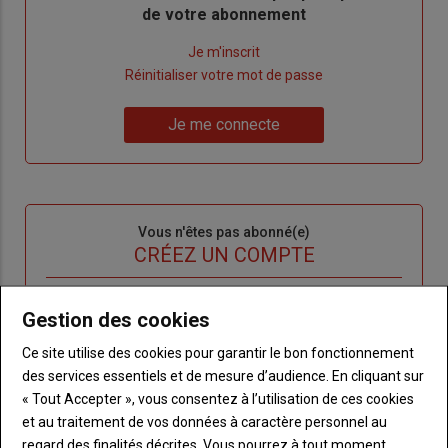
de votre abonnement
Lien
Je m'inscrit
"Créer
Lien
Réinitialiser votre mot de passe
un
"Réinitialiser
Lien
nouveau
votre
Je me connecte
"Je
compte"
mot
me
de
connecte"
passe"
Sous-
Vous n'êtes pas abonné(e)
titre
TITRE
CRÉEZ UN COMPTE
Body
Choisissez votre formule et créez votre
Gestion des cookies
compte pour accéder à tout {nom-site}.
Ce site utilise des cookies pour garantir le bon fonctionnement
Lien
des services essentiels et de mesure d’audience. En cliquant sur
Créez un compte
« Tout Accepter », vous consentez à l’utilisation de ces cookies
et au traitement de vos données à caractère personnel au
regard des finalités décrites. Vous pourrez à tout moment