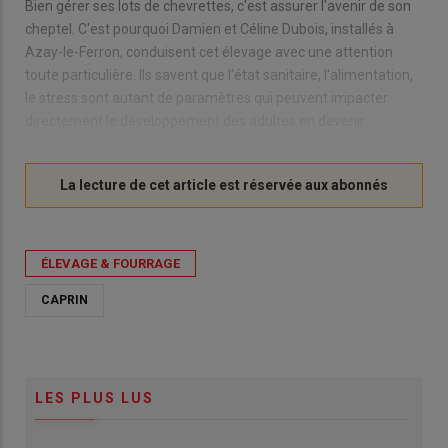
Bien gérer ses lots de chevrettes, c'est assurer l'avenir de son
cheptel. C'est pourquoi Damien et Céline Dubois, installés à
Azay-le-Ferron, conduisent cet élevage avec une attention
toute particulière. Ils savent que l'état sanitaire, l'alimentation,
le stress sont autant de paramètres qui peuvent impacter
directement le développement des adultes en devenir.
ÉLEVAGE & FOURRAGE
CAPRIN
LES PLUS LUS