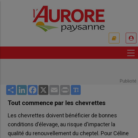
Aller
au
contenu
principal
USER
ACCOUNT
MENU
Publicité
Share
LinkedIn
Facebook
X
Email
Print
Tout commence par les chevrettes
Les chevrettes doivent bénéficier de bonnes
conditions d'élevage, au risque d'impacter la
qualité du renouvellement du cheptel. Pour Céline