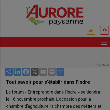
Aller
au
contenu
principal
USER
ACCOUNT
MENU
Publicité
Share
LinkedIn
Facebook
X
Email
Print
Tout savoir pour s’établir dans l’Indre
Le forum « Entreprendre dans l’Indre » se tiendra
le 16 novembre prochain. L’occasion pour la
chambre d’agriculture, la chambre des métiers et