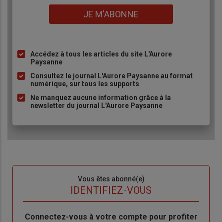
Lien
JE M'ABONNE
Accédez à tous les articles du site L'Aurore
Liste
Paysanne
à
Consultez le journal L'Aurore Paysanne au format
puce
numérique, sur tous les supports
Ne manquez aucune information grâce à la
newsletter du journal L'Aurore Paysanne
Sous-
Vous êtes abonné(e)
titre
TITRE
IDENTIFIEZ-VOUS
Body
Connectez-vous à votre compte pour profiter