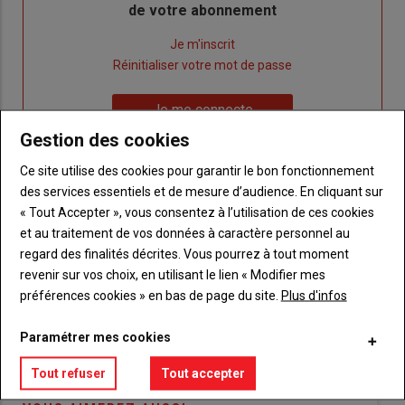
de votre abonnement
Lien
Je m'inscrit
"Créer
Lien
Réinitialiser votre mot de passe
un
"Réinitialiser
Lien
nouveau
votre
Je me connecte
"Je
compte"
mot
Gestion des cookies
me
de
connecte"
passe"
Ce site utilise des cookies pour garantir le bon fonctionnement
des services essentiels et de mesure d’audience. En cliquant sur
Sous-
Vous n'êtes pas abonné(e)
« Tout Accepter », vous consentez à l’utilisation de ces cookies
titre
TITRE
CRÉEZ UN COMPTE
et au traitement de vos données à caractère personnel au
regard des finalités décrites. Vous pourrez à tout moment
revenir sur vos choix, en utilisant le lien « Modifier mes
Body
Choisissez votre formule et créez votre
préférences cookies » en bas de page du site.
Plus d'infos
compte pour accéder à tout {nom-site}.
Lien
Paramétrer mes cookies
Créez un compte
Tout refuser
Tout accepter