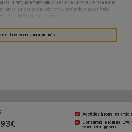
cules lui ont justement valu son nom de « ficaire ». Grâce à eux,
’un arbre, sur des sols plutôt riches, profonds et assez frais.
ent de la disséminer plus loin.
E
Accédez à tous les articl
Liste
 93€
à
Consultez le journal L'A
tous les supports
puce