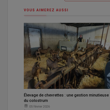
connecte"
passe"
VOUS AIMEREZ AUSSI
Élevage de chevrettes : une gestion minutieuse
du colostrum
05 février 2026