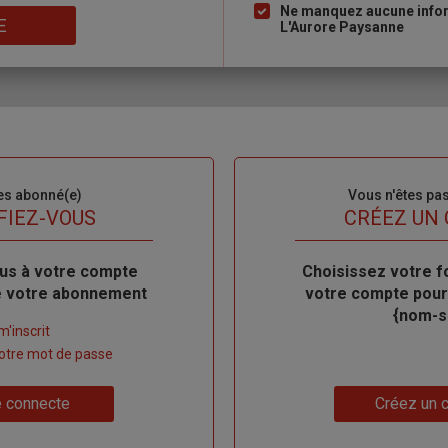
Ne manquez aucune inform
E
L'Aurore Paysanne
es abonné(e)
Sous-
Vous n'êtes pa
titre
FIEZ-VOUS
TITRE
CRÉEZ UN
us à votre compte
Body
Choisissez votre f
de votre abonnement
votre compte pour
{nom-si
m'inscrit
 votre mot de passe
Lien
 connecte
Créez un 