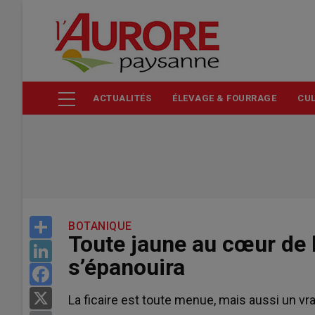
Aller
au
contenu
principal
ACTUALITÉS
ÉLEVAGE & FOURRAGE
CUL
Share
BOTANIQUE
Toute jaune au cœur de l’
LinkedIn
s’épanouira
Facebook
X
La ficaire est toute menue, mais aussi un vra