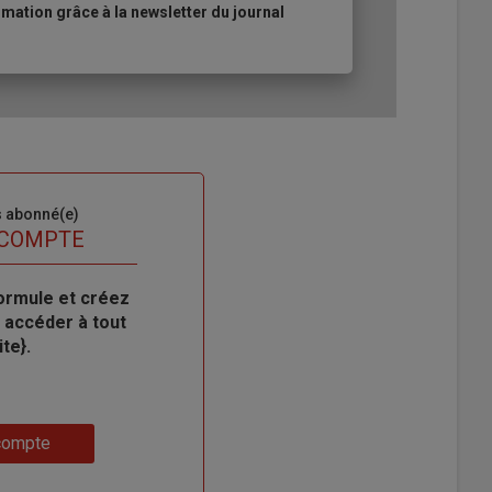
ation grâce à la newsletter du journal
s abonné(e)
 COMPTE
ormule et créez
 accéder à tout
te}.
compte