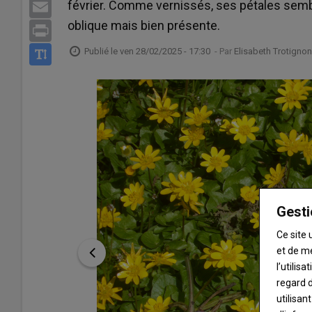
février. Comme vernissés, ses pétales semble
Email
oblique mais bien présente.
Print
Publié le
ven 28/02/2025 - 17:30
- Par
Elisabeth Trotignon
Gesti
Ce site 
et de m
l’utilis
regard d
utilisan