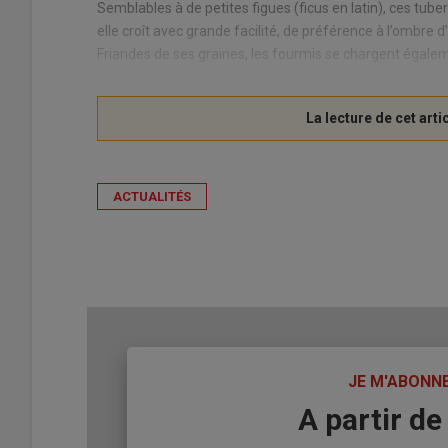
Semblables à de petites figues (ficus en latin), ces tuber
elle croît avec grande facilité, de préférence à l’ombre d
Friandes de ses graines, les fourmis se chargent égalem
ACTUALITÉS
TITRE
JE M'ABONN
Body
A partir de