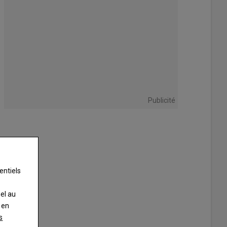
Publicité
entiels
nel au
 en
s