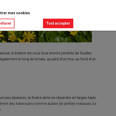
trer mes cookies
refuser
Tout accepter
panouir, à éclairer les sous-bois encore jonchés de feuilles
 également le long de la haie, au pied d’un mur, au fond d’un
 un peu épaisses, la ficaire aime se répandre en larges tapis.
insèrent des tubercules comme autant de petites massues, lui
e.