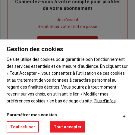
Body
Connectez-vous à votre compte pour profiter
de votre abonnement
Lien
Je m'inscrit
"Créer
Lien
Réinitialiser votre mot de passe
un
"Réinitialiser
Lien
nouveau
votre
Je me connecte
"Je
compte"
mot
Gestion des cookies
me
de
Ce site utilise des cookies pour garantir le bon fonctionnement
connecte"
passe"
des services essentiels et de mesure d’audience. En cliquant sur
« Tout Accepter », vous consentez à l’utilisation de ces cookies
Sous-
Vous n'êtes pas abonné(e)
titre
TITRE
CRÉEZ UN COMPTE
et au traitement de vos données à caractère personnel au
regard des finalités décrites. Vous pourrez à tout moment
revenir sur vos choix, en utilisant le lien « Modifier mes
Body
Choisissez votre formule et créez votre
préférences cookies » en bas de page du site.
Plus d'infos
compte pour accéder à tout {nom-site}.
Paramétrer mes cookies
Lien
Créez un compte
Tout refuser
Tout accepter