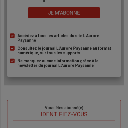
Lien
JE M'ABONNE
Accédez à tous les articles du site L'Aurore
Liste
Paysanne
à
Consultez le journal L'Aurore Paysanne au format
puce
numérique, sur tous les supports
Ne manquez aucune information grâce à la
newsletter du journal L'Aurore Paysanne
Sous-
Vous êtes abonné(e)
titre
TITRE
IDENTIFIEZ-VOUS