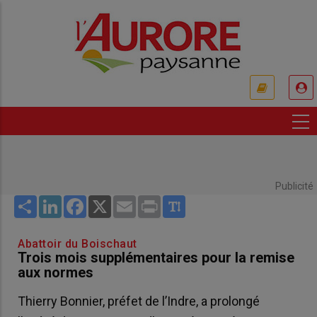
Aller
au
contenu
principal
USER
ACCOUNT
MENU
Publicité
Share
LinkedIn
Facebook
X
Email
Print
Abattoir du Boischaut
Trois mois supplémentaires pour la remise
aux normes
Thierry Bonnier, préfet de l’Indre, a prolongé