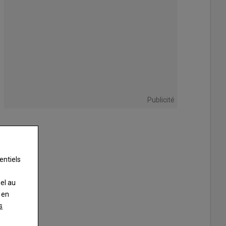
Publicité
entiels
nel au
 en
s