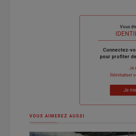
Sous-
Vous êt
titre
TITRE
IDENTI
Body
Connectez-vo
pour profiter 
Lien
Je 
"Créer
Lien
Réinitialiser
un
"Réinitialiser
Lien
nouveau
votre
Je me
"Je
compte"
mot
me
de
connecte"
passe"
VOUS AIMEREZ AUSSI