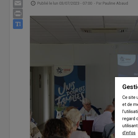
Email
Publié le
lun 03/07/2023 - 07:00
- Par
Pauline Abaud
Print
Gesti
Ce site 
et de m
l’utilis
regard d
utilisan
d'infos