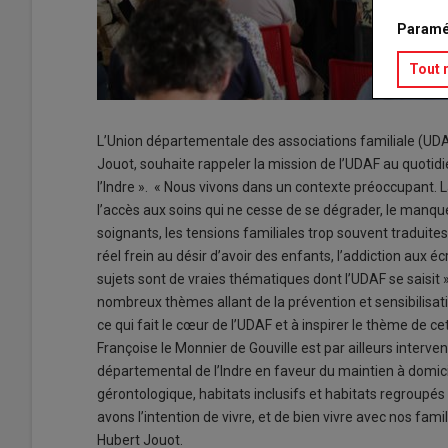
Paramé
Tout 
L’Union départementale des associations familiale (UDA
Jouot, souhaite rappeler la mission de l’UDAF au quotid
l’Indre ». « Nous vivons dans un contexte préoccupant. La 
l’accès aux soins qui ne cesse de se dégrader, le manque
soignants, les tensions familiales trop souvent traduite
réel frein au désir d’avoir des enfants, l’addiction aux 
sujets sont de vraies thématiques dont l’UDAF se saisit », 
nombreux thèmes allant de la prévention et sensibilisat
ce qui fait le cœur de l’UDAF et à inspirer le thème de cett
Françoise le Monnier de Gouville est par ailleurs interve
départemental de l’Indre en faveur du maintien à domici
gérontologique, habitats inclusifs et habitats regroup
avons l’intention de vivre, et de bien vivre avec nos fami
Hubert Jouot.