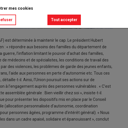
trer mes cookies
refuser
Tout accepter
F) est déterminée à maintenir le cap. Le président Hubert
ien : « répondre aux besoins des familles du département de
guerre, l’inflation limitant le pouvoir d’achat des familles,
 de médecins et de spécialistes, les conditions de travail des
s par des violences, les problèmes de garde des jeunes enfants,
écrans, l’aide aux personnes en perte d’autonomie etc. Tous ces
détaille-t-il. Ainsi, l’Union poursuit ses actions sur de
ion à l’engagement auprès des personnes vulnérables . « C’est
e assemblée générale : Bien vieillir chez soi », insiste-t-il.
nue pour présenter les dispositifs mis en place par le Conseil
le (allocation personnalisée d’autonomie, coordination
és pour personnes âgées, programme d’intérêt général). « Nous
lles dans un cadre apaisé, solidaire et épanouissant », conclut