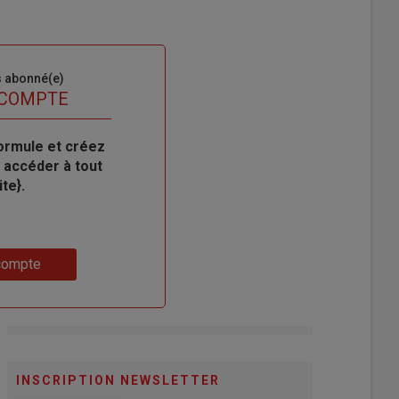
s abonné(e)
 COMPTE
ormule et créez
 accéder à tout
te}.
compte
INSCRIPTION NEWSLETTER