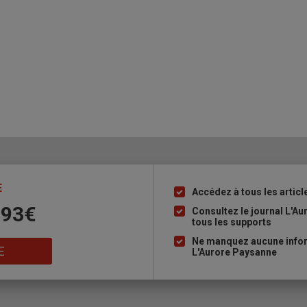
E
Accédez à tous les articl
Liste
 93€
à
Consultez le journal L'A
tous les supports
puce
Ne manquez aucune inform
E
L'Aurore Paysanne