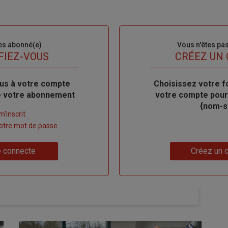
es abonné(e)
Sous-
Vous n'êtes pa
titre
FIEZ-VOUS
TITRE
CRÉEZ UN
us à votre compte
Body
Choisissez votre f
de votre abonnement
votre compte pour
{nom-si
m'inscrit
 votre mot de passe
Lien
 connecte
Créez un 