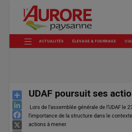
Aller
au
contenu
principal
ACTUALITÉS
ÉLEVAGE & FOURRAGE
CUL
UDAF poursuit ses actio
Share
LinkedIn
Lors de l’assemblée générale de l’UDAF le 23
Facebook
l’importance de la structure dans le context
actions à mener.
X