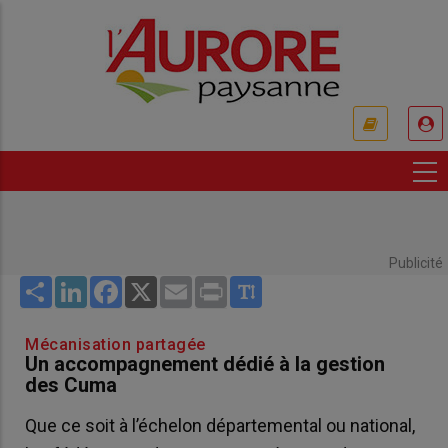
Aller
au
contenu
principal
USER
ACCOUNT
MENU
Publicité
Share
LinkedIn
Facebook
X
Email
Print
Mécanisation partagée
Un accompagnement dédié à la gestion
des Cuma
Que ce soit à l’échelon départemental ou national,