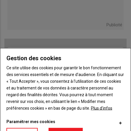
Publicité
TITRE
JE M'ABONNE
Gestion des cookies
Body
A partir de 93€
Ce site utilise des cookies pour garantir le bon fonctionnement
des services essentiels et de mesure d’audience. En cliquant sur
« Tout Accepter », vous consentez à l’utilisation de ces cookies
Lien
JE M'ABONNE
et au traitement de vos données à caractère personnel au
regard des finalités décrites. Vous pourrez à tout moment
revenir sur vos choix, en utilisant le lien « Modifier mes
Accédez à tous les articles du site L'Aurore
préférences cookies » en bas de page du site.
Plus d'infos
Liste
Paysanne
à
Consultez le journal L'Aurore Paysanne au format
Paramétrer mes cookies
puce
numérique, sur tous les supports