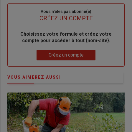
Sous-
Vous n'êtes pas abonné(e)
titre
TITRE
CRÉEZ UN COMPTE
Body
Choisissez votre formule et créez votre
compte pour accéder à tout {nom-site}.
Lien
Créez un compte
VOUS AIMEREZ AUSSI