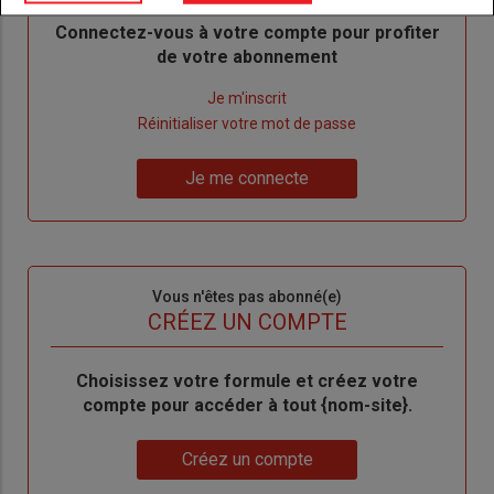
Body
Connectez-vous à votre compte pour profiter
de votre abonnement
Lien
Je m'inscrit
"Créer
Lien
Réinitialiser votre mot de passe
un
"Réinitialiser
Lien
nouveau
votre
Je me connecte
"Je
compte"
mot
me
de
connecte"
passe"
Sous-
Vous n'êtes pas abonné(e)
titre
TITRE
CRÉEZ UN COMPTE
Body
Choisissez votre formule et créez votre
compte pour accéder à tout {nom-site}.
Lien
Créez un compte