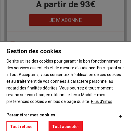
Body
A partir de 93€
Lien
JE M'ABONNE
Accédez à tous les articles du site L'Aurore
Liste
Paysanne
Gestion des cookies
à
Consultez le journal L'Aurore Paysanne au format
puce
Ce site utilise des cookies pour garantir le bon fonctionnement
numérique, sur tous les supports
des services essentiels et de mesure d’audience. En cliquant sur
Ne manquez aucune information grâce à la
newsletter du journal L'Aurore Paysanne
« Tout Accepter », vous consentez à l’utilisation de ces cookies
et au traitement de vos données à caractère personnel au
regard des finalités décrites. Vous pourrez à tout moment
revenir sur vos choix, en utilisant le lien « Modifier mes
préférences cookies » en bas de page du site.
Plus d'infos
Paramétrer mes cookies
Sous-
Vous êtes abonné(e)
titre
TITRE
IDENTIFIEZ-VOUS
Tout refuser
Tout accepter