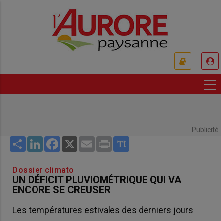
Aller
au
contenu
principal
USER
ACCOUNT
MENU
Publicité
Share
LinkedIn
Facebook
X
Email
Print
Dossier climato
UN DÉFICIT PLUVIOMÉTRIQUE QUI VA
ENCORE SE CREUSER
Les températures estivales des derniers jours